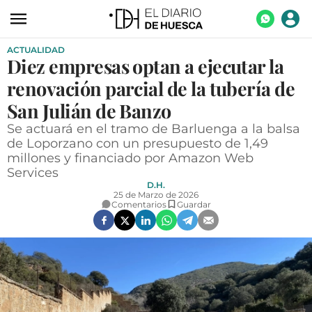
ACTUALIDAD
ACTUALIDAD
Diez empresas optan a ejecutar la
ECONOMÍA
renovación parcial de la tubería de
TECNOLOGÍA
San Julián de Banzo
Se actuará en el tramo de Barluenga a la balsa
TURISMO
de Loporzano con un presupuesto de 1,49
millones y financiado por Amazon Web
AGROALIMENTACIÓN
Services
DEPORTES
D.H.
25 de Marzo de 2026
Comentarios
Guardar
CULTURA
SOCIEDAD
OPINIÓN
GALERÍAS