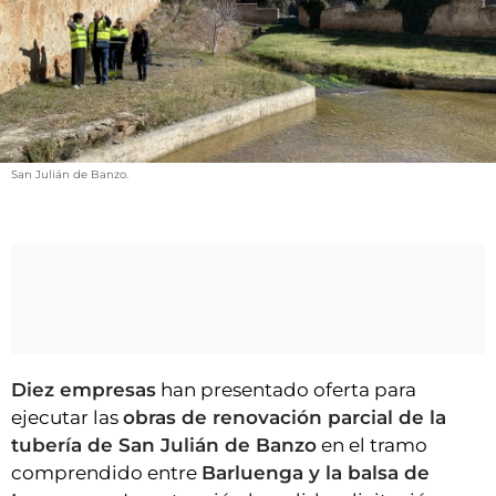
VÍDEOS
CONTACTAR
FIESTAS EN EL ALTO ARAGÓN
FIESTAS DE SAN LORENZO
AGENDA
San Julián de Banzo.
CARTELERA
FARMACIAS
HORÓSCOPO
ESQUELAS
CLUB DEL AMIGO MILITANTE
Diez empresas
han presentado oferta para
ejecutar las
obras de renovación parcial de la
INICIAR SESIÓN
tubería de San Julián de Banzo
en el tramo
comprendido entre
Barluenga y la balsa de