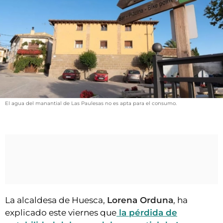
VÍDEOS
CONTACTAR
FIESTAS EN EL ALTO ARAGÓN
FIESTAS DE SAN LORENZO
AGENDA
CARTELERA
El agua del manantial de Las Paulesas no es apta para el consumo.
FARMACIAS
HORÓSCOPO
ESQUELAS
CLUB DEL AMIGO MILITANTE
INICIAR SESIÓN
La alcaldesa de Huesca,
Lorena Orduna
, ha
explicado este viernes que
la pérdida de