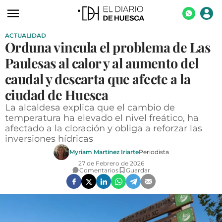
ACTUALIDAD
ACTUALIDAD
Orduna vincula el problema de Las
ECONOMÍA
Paulesas al calor y al aumento del
TECNOLOGÍA
caudal y descarta que afecte a la
ciudad de Huesca
TURISMO
La alcaldesa explica que el cambio de
AGROALIMENTACIÓN
temperatura ha elevado el nivel freático, ha
afectado a la cloración y obliga a reforzar las
DEPORTES
inversiones hídricas
CULTURA
Myriam Martínez Iriarte
Periodista
27 de Febrero de 2026
SOCIEDAD
Comentarios
Guardar
OPINIÓN
GALERÍAS