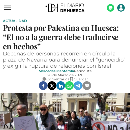
ACTUALIDAD
ACTUALIDAD
Protesta por Palestina en Huesca:
ECONOMÍA
“El no a la guerra debe traducirse
TECNOLOGÍA
en hechos”
Decenas de personas recorren en círculo la
TURISMO
plaza de Navarra para denunciar el “genocidio”
y exigir la ruptura de relaciones con Israel
AGROALIMENTACIÓN
Mercedes Manterola
Periodista
28 de Marzo de 2026
DEPORTES
Comentarios
Guardar
CULTURA
SOCIEDAD
OPINIÓN
GALERÍAS