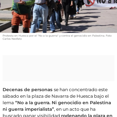
VÍDEOS
CONTACTAR
FIESTAS EN EL ALTO ARAGÓN
FIESTAS DE SAN LORENZO
Protesta en Huesca por el "No a la guerra" y contra el genocidio en Palestina. Foto
AGENDA
Carlos Neofato
CARTELERA
FARMACIAS
HORÓSCOPO
ESQUELAS
Decenas de personas
se han concentrado este
CLUB DEL AMIGO MILITANTE
sábado en la plaza de Navarra de Huesca bajo el
lema
“No a la guerra. Ni genocidio en Palestina
INICIAR SESIÓN
ni guerra imperialista”
, en un acto que ha
buscado ganar visibilidad
rodenando la plaza en