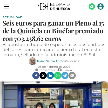
ACTUALIDAD
ACTUALIDAD
Seis euros para ganar un Pleno al 15
ECONOMÍA
de la Quiniela en Binéfar premiado
TECNOLOGÍA
con 703.238,62 euros
El apostante hubo de esperar a los dos partidos
TURISMO
del lunes para ratificar el acierto total en esta
jornada, sellado en la administración El Sol
AGROALIMENTACIÓN
Javier García Antón
Periodista
DEPORTES
03 de Febrero de 2026
Comentarios
Guardar
CULTURA
SOCIEDAD
OPINIÓN
GALERÍAS