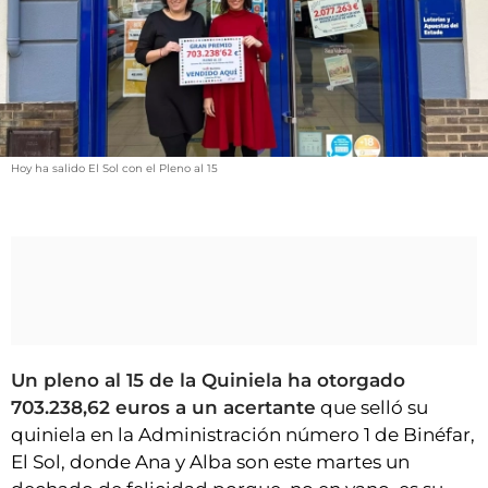
VÍDEOS
CONTACTAR
FIESTAS EN EL ALTO ARAGÓN
FIESTAS DE SAN LORENZO
AGENDA
Hoy ha salido El Sol con el Pleno al 15
CARTELERA
FARMACIAS
HORÓSCOPO
ESQUELAS
CLUB DEL AMIGO MILITANTE
Un pleno al 15 de la Quiniela ha otorgado
703.238,62 euros a un acertante
que selló su
quiniela en la Administración número 1 de Binéfar,
INICIAR SESIÓN
El Sol, donde Ana y Alba son este martes un