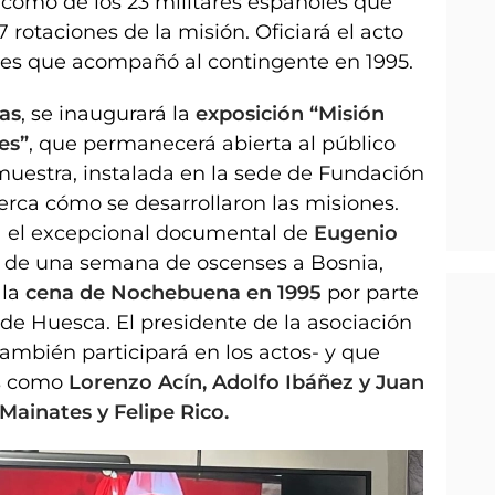
í como de los 23 militares españoles que
7 rotaciones de la misión. Oficiará el acto
ses que acompañó al contingente en 1995.
ras
, se inaugurará la
exposición “Misión
es”
, que permanecerá abierta al público
 muestra, instalada en la sede de Fundación
erca cómo se desarrollaron las misiones.
a el excepcional documental de
Eugenio
ta de una semana de oscenses a Bosnia,
 la
cena de Nochebuena en 1995
por parte
 de Huesca. El presidente de la asociación
ambién participará en los actos- y que
os como
Lorenzo Acín, Adolfo Ibáñez y Juan
Mainates y Felipe Rico.