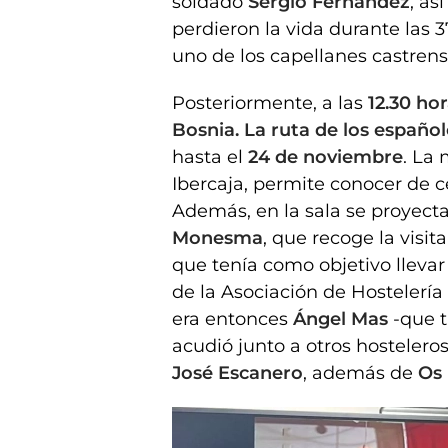
soldado
Sergio Fernández
, as
perdieron la vida durante las 3
uno de los capellanes castren
Posteriormente, a las
12.30 ho
Bosnia. La ruta de los español
hasta el
24 de noviembre
. La
Ibercaja, permite conocer de c
Además, en la sala se proyect
Monesma
, que recoge la visi
que tenía como objetivo llevar
de la Asociación de Hostelería
era entonces
Ángel Mas
-que t
acudió junto a otros hosteler
José Escanero
, además de
Os 