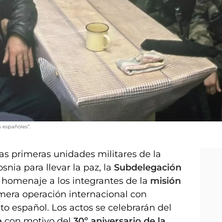
s españoles”.
as primeras unidades militares de la
nia para llevar la paz, la
Subdelegación
 homenaje a los integrantes de la
misión
rimera operación internacional con
to español. Los actos se celebrarán del
o
con motivo del
30º aniversario de la