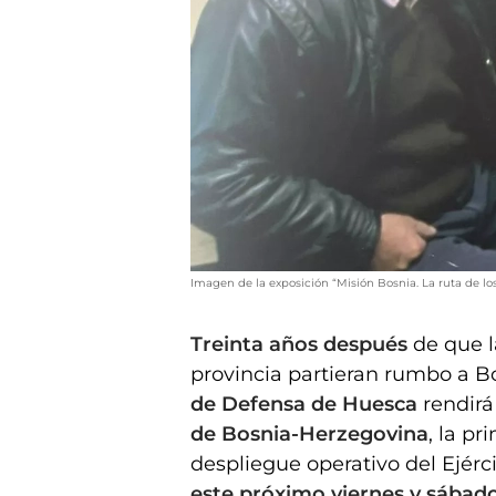
Imagen de la exposición “Misión Bosnia. La ruta de lo
Treinta años después
de que l
provincia partieran rumbo a Bos
de Defensa de
Huesca
rendirá
de Bosnia-Herzegovina
, la p
despliegue operativo del Ejérci
este próximo viernes y sábad