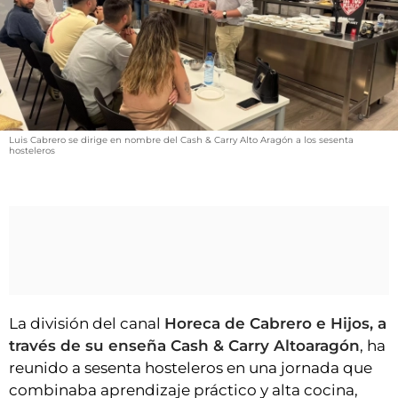
VÍDEOS
CONTACTAR
FIESTAS EN EL ALTO ARAGÓN
FIESTAS DE SAN LORENZO
AGENDA
Luis Cabrero se dirige en nombre del Cash & Carry Alto Aragón a los sesenta
hosteleros
CARTELERA
FARMACIAS
HORÓSCOPO
ESQUELAS
CLUB DEL AMIGO MILITANTE
La división del canal
Horeca de Cabrero e Hijos, a
través de su enseña Cash & Carry Altoaragón
, ha
INICIAR SESIÓN
reunido a sesenta hosteleros en una jornada que
combinaba aprendizaje práctico y alta cocina,