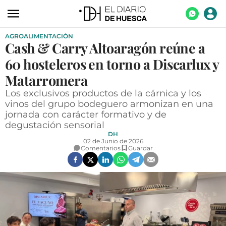
AGROALIMENTACIÓN
ACTUALIDAD
Cash & Carry Altoaragón reúne a
ECONOMÍA
60 hosteleros en torno a Discarlux y
TECNOLOGÍA
Matarromera
Los exclusivos productos de la cárnica y los
TURISMO
vinos del grupo bodeguero armonizan en una
jornada con carácter formativo y de
AGROALIMENTACIÓN
degustación sensorial
DEPORTES
DH
02 de Junio de 2026
Comentarios
Guardar
CULTURA
SOCIEDAD
OPINIÓN
GALERÍAS