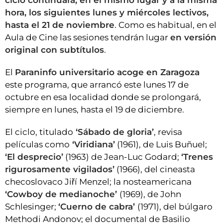
hora, los siguientes lunes y miércoles lectivos,
hasta el 21 de noviembre
. Como es habitual, en el
Aula de Cine las sesiones tendrán lugar
en versión
original con subtítulos
.
El
Paraninfo universitario acoge en Zaragoza
este programa, que arrancó este lunes 17 de
octubre en esa localidad donde se prolongará,
siempre en lunes, hasta el 19 de diciembre.
El ciclo, titulado
‘Sábado de gloria’
, revisa
películas como
‘Viridiana’
(1961), de Luis Buñuel;
‘El desprecio’
(1963) de Jean-Luc Godard;
‘Trenes
rigurosamente vigilados’
(1966), del cineasta
checoslovaco Jiří Menzel; la nosteamericana
‘Cowboy de medianoche’
(1969), de John
Schlesinger;
‘Cuerno de cabra’
(1971), del búlgaro
Methodi Andonov; el documental de Basilio