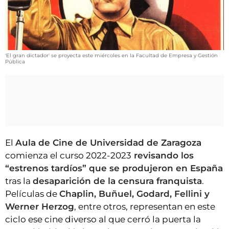
VÍDEOS
CONTACTAR
FIESTAS EN EL ALTO ARAGÓN
'El gran dictador' se proyecta este miércoles en la Facultad de Empresa y Gestión
FIESTAS DE SAN LORENZO
Pública
AGENDA
CARTELERA
FARMACIAS
HORÓSCOPO
El
Aula de Cine de Universidad de Zaragoza
ESQUELAS
comienza el curso 2022-2023
revisando los
“estrenos tardíos” que se produjeron en España
CLUB DEL AMIGO MILITANTE
tras la
desaparición de la censura franquista
.
Películas de
Chaplin, Buñuel, Godard, Fellini y
INICIAR SESIÓN
Werner Herzog
, entre otros, representan en este
ciclo ese cine diverso al que cerró la puerta la