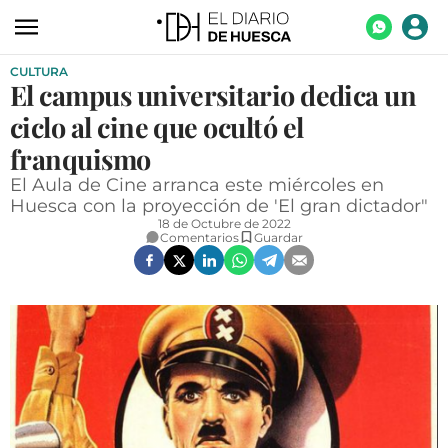
CULTURA
ACTUALIDAD
El campus universitario dedica un
ECONOMÍA
ciclo al cine que ocultó el
TECNOLOGÍA
franquismo
El Aula de Cine arranca este miércoles en
TURISMO
Huesca con la proyección de 'El gran dictador"
18 de Octubre de 2022
AGROALIMENTACIÓN
Comentarios
Guardar
DEPORTES
CULTURA
SOCIEDAD
OPINIÓN
GALERÍAS