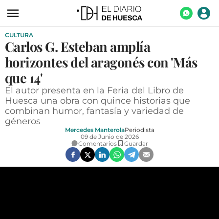
CULTURA
ACTUALIDAD
Carlos G. Esteban amplía
ECONOMÍA
horizontes del aragonés con 'Más
TECNOLOGÍA
que 14'
El autor presenta en la Feria del Libro de
TURISMO
Huesca una obra con quince historias que
combinan humor, fantasía y variedad de
AGROALIMENTACIÓN
géneros
DEPORTES
Mercedes Manterola
Periodista
09 de Junio de 2026
Comentarios
Guardar
CULTURA
SOCIEDAD
OPINIÓN
GALERÍAS