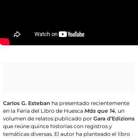
VÍDEOS
CONTACTAR
FIESTAS EN EL ALTO ARAGÓN
FIESTAS DE SAN LORENZO
AGENDA
Carlos G. Esteban presenta 'Más que 14' y reivindica el aragonés
CARTELERA
FARMACIAS
HORÓSCOPO
ESQUELAS
Carlos G. Esteban
ha presentado recientemente
CLUB DEL AMIGO MILITANTE
en la Feria del Libro de Huesca
Más que 14
, un
volumen de relatos publicado por
Gara d’Edizions
INICIAR SESIÓN
que reúne quince historias con registros y
temáticas diversas. El autor ha planteado el libro