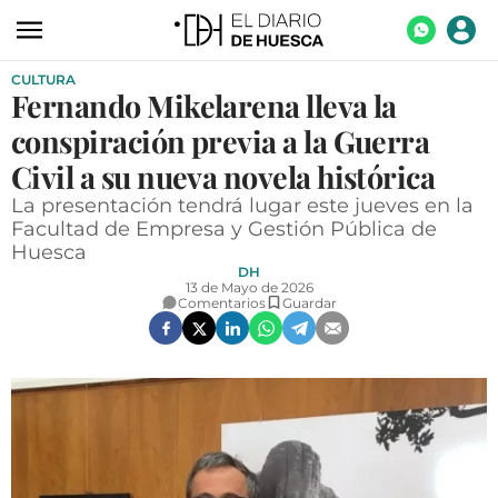
CULTURA
ACTUALIDAD
Fernando Mikelarena lleva la
ECONOMÍA
conspiración previa a la Guerra
TECNOLOGÍA
Civil a su nueva novela histórica
La presentación tendrá lugar este jueves en la
TURISMO
Facultad de Empresa y Gestión Pública de
Huesca
AGROALIMENTACIÓN
DH
13 de Mayo de 2026
DEPORTES
Comentarios
Guardar
CULTURA
SOCIEDAD
OPINIÓN
GALERÍAS