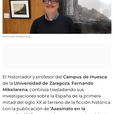
VÍDEOS
CONTACTAR
FIESTAS EN EL ALTO ARAGÓN
FIESTAS DE SAN LORENZO
Fernando Mikelarena.
AGENDA
CARTELERA
FARMACIAS
HORÓSCOPO
ESQUELAS
El historiador y profesor del
Campus de Huesca
de la
Universidad de Zaragoza
,
Fernando
CLUB DEL AMIGO MILITANTE
Mikelarena
, continúa trasladando sus
investigaciones sobre la España de la primera
INICIAR SESIÓN
mitad del siglo XX al terreno de la ficción histórica
con la publicación de
‘Asesinato en la