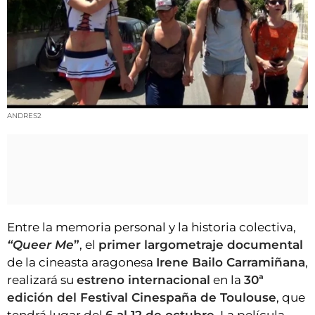
VÍDEOS
CONTACTAR
FIESTAS EN EL ALTO ARAGÓN
FIESTAS DE SAN LORENZO
AGENDA
ANDRES2
CARTELERA
FARMACIAS
HORÓSCOPO
ESQUELAS
Entre la memoria personal y la historia colectiva,
“Queer Me
”
, el
primer largometraje documental
CLUB DEL AMIGO MILITANTE
de la cineasta aragonesa
Irene Bailo Carramiñana
,
realizará su
estreno internacional
en la
30ª
INICIAR SESIÓN
edición del Festival Cinespaña de Toulouse
, que
tendrá lugar del
6 al 12 de octubre
. La película