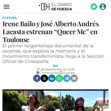
CULTURA
ACTUALIDAD
Irene Bailo y José Alberto Andrés
ECONOMÍA
Lacasta estrenan “Queer Me” en
TECNOLOGÍA
Toulouse
El primer largometraje documental de la
TURISMO
oscense, que explora la memoria y el
movimiento transfeminista, llega a la Sección
AGROALIMENTACIÓN
Oficial de Cinespaña
DEPORTES
DH
23 de Septiembre de 2025
Comentarios
Guardar
CULTURA
SOCIEDAD
OPINIÓN
GALERÍAS