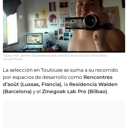
“Queer Me”, primer largometraje documental de la oscense Irene Bailo
Carramiñana.
La selección en Toulouse se suma a su recorrido
por espacios de desarrollo como
Rencontres
d’août (Lussas, Francia)
, la
Residencia Walden
(Barcelona)
y el
Zinegoak Lab Pro (Bilbao)
.