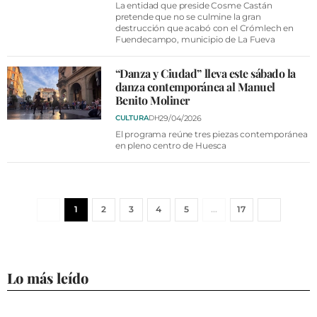
La entidad que preside Cosme Castán
pretende que no se culmine la gran
destrucción que acabó con el Crómlech en
Fuendecampo, municipio de La Fueva
“Danza y Ciudad” lleva este sábado la
danza contemporánea al Manuel
Benito Moliner
29/04/2026
CULTURA
DH
El programa reúne tres piezas contemporánea
en pleno centro de Huesca
1
2
3
4
5
…
17
Lo más leído