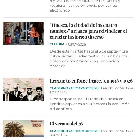
4 y 12 años, se celebrará el 5 de agosto y
requiere inscripción previa por correo
electrónico
"Huesca, la ciudad de los cuatro
nombres" arranca para reivindicar el
carácter histórico diverso
21/07/2026
CULTURA
DH
Desde este martes hasta el 5 de septiembre
habrá visitas guiadas, teatro, música, danza,
observación astronómica y recreación
histórica
League to enforce Peace, en 1916 y 1926
CUADERNOS ALTOARAGONESES
Bizén d'o Río Martínez
12/07/2026
El corresponsal de El Diario de Huesca en
Londres explicaba a sus lectores la evolución
del conflicto
El verano del 56
CUADERNOS ALTOARAGONESES
Bizén d'o Río Martínez
01/07/2026