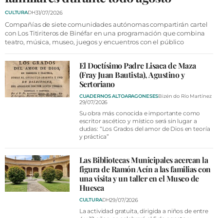
VÍDEOS
31/07/2026
CULTURA
DH
CONTACTAR
Compañías de siete comunidades autónomas compartirán cartel
con Los Titiriteros de Binéfar en una programación que combina
FIESTAS EN EL ALTO ARAGÓN
teatro, música, museo, juegos y encuentros con el público
FIESTAS DE SAN LORENZO
El Doctísimo Padre Lisaca de Maza
AGENDA
(Fray Juan Bautista), Agustino y
Sertoriano
CARTELERA
CUADERNOS ALTOARAGONESES
Bizén do Río Martínez
29/07/2026
FARMACIAS
Su obra más conocida e importante como
escritor ascético y místico será sin lugar a
HORÓSCOPO
dudas: “Los Grados del amor de Dios en teoría
y práctica”
ESQUELAS
Las Bibliotecas Municipales acercan la
figura de Ramón Acín a las familias con
CLUB DEL AMIGO MILITANTE
una visita y un taller en el Museo de
Huesca
INICIAR SESIÓN
29/07/2026
CULTURA
DH
La actividad gratuita, dirigida a niños de entre