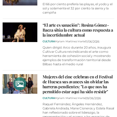
El 66 por ciento prefería las playas, el yodo y el
sol y solamente el 32 por ciento la sierra y la
campiña
“El arte es sanación”: Rosina Gómez-
Baeza sitúa la cultura como respuesta a
la incertidumbre actual
11/06/2026
CULTURA
Myriam Martínez Iriarte
Quien dirigió Arco durante 20 años, inaugura
Cultivar Cultura reivindicando el arte como
herramienta de cohesión social y mostrando
ejemplos de transformación territorial desde
Bilbao hasta el medio rural
Mujeres del cine celebran en el Festival
de Huesca sus avances sin olvidar las
barreras pendientes: "Lo que nos ha
permitido estar aquí ha sido resistir"
09/06/2026
CULTURA
Myriam Martínez Iriarte
Raquel Fernández, Ángeles Hernández,
Gabriela Andrada, Mane Cisneros y Estela Rasal
han reflexionado sobre el liderazgo, la
representación y el acceso a los espacios de