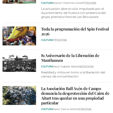
17/05/2026
CULTURA
Myriam Martínez Iriarte
La actuación abre el ciclo impulsado por el
Ayuntamiento de Huesca con presencia del
grupo pirenaico francés Les Biroussans
Toda la programación del Spin Festival
2026
17/05/2026
CULTURA
81 Aniversario de la Liberación de
Mauthausen
06/05/2026
CULTURA
Jesús Inglada Atarés
Realidad y mitos en torno a la liberación del
campo de concentración
La Asociación Ball Axén de Campo
denuncia la desprotección del Cairn de
Aitart tras quedar en una propiedad
particular
01/05/2026
CULTURA
Javier García Antón