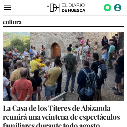
cultura
ACTUALIDAD
ECONOMÍA
TECNOLOGÍA
TURISMO
AGROALIMENTACIÓN
DEPORTES
CULTURA
SOCIEDAD
La Casa de los Títeres de Abizanda
OPINIÓN
reunirá una veintena de espectáculos
GALERÍAS
familiares durante todo agosto