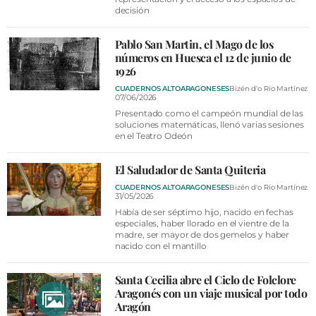
decisión
Pablo San Martin, el Mago de los
números en Huesca el 12 de junio de
1926
CUADERNOS ALTOARAGONESES
Bizén d'o Río Martínez
07/06/2026
Presentado como el campeón mundial de las
soluciones matemáticas, llenó varias sesiones
en el Teatro Odeón
El Saludador de Santa Quiteria
CUADERNOS ALTOARAGONESES
Bizén d'o Río Martínez
31/05/2026
Había de ser séptimo hijo, nacido en fechas
especiales, haber llorado en el vientre de la
madre, ser mayor de dos gemelos y haber
nacido con el mantillo
Santa Cecilia abre el Ciclo de Folclore
Aragonés con un viaje musical por todo
Aragón