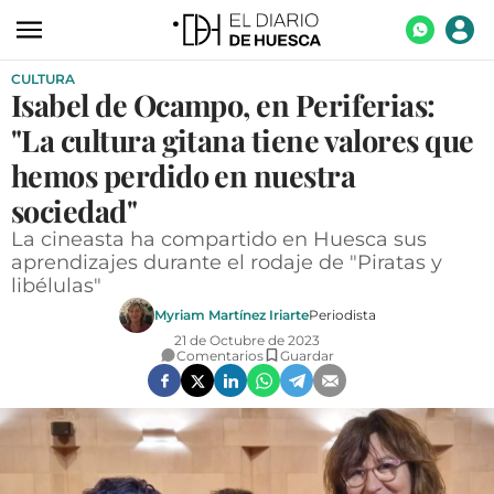
CULTURA
ACTUALIDAD
Isabel de Ocampo, en Periferias:
ECONOMÍA
"La cultura gitana tiene valores que
TECNOLOGÍA
hemos perdido en nuestra
sociedad"
TURISMO
La cineasta ha compartido en Huesca sus
AGROALIMENTACIÓN
aprendizajes durante el rodaje de "Piratas y
libélulas"
DEPORTES
Myriam Martínez Iriarte
Periodista
CULTURA
21 de Octubre de 2023
Comentarios
Guardar
SOCIEDAD
OPINIÓN
GALERÍAS