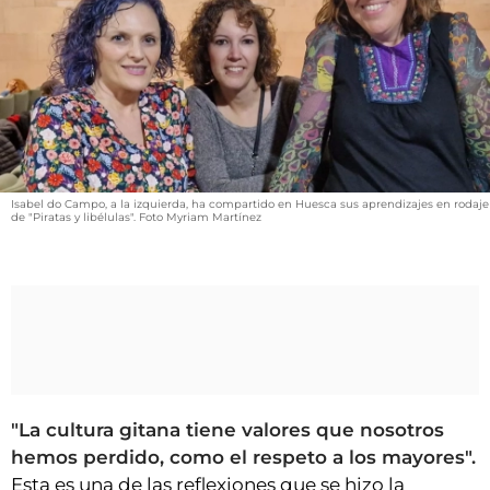
VÍDEOS
CONTACTAR
FIESTAS EN EL ALTO ARAGÓN
FIESTAS DE SAN LORENZO
AGENDA
CARTELERA
Isabel do Campo, a la izquierda, ha compartido en Huesca sus aprendizajes en rodaje
de "Piratas y libélulas". Foto Myriam Martínez
FARMACIAS
HORÓSCOPO
ESQUELAS
CLUB DEL AMIGO MILITANTE
"La cultura gitana tiene valores que nosotros
INICIAR SESIÓN
hemos perdido, como el respeto a los mayores".
Esta es una de las reflexiones que se hizo la