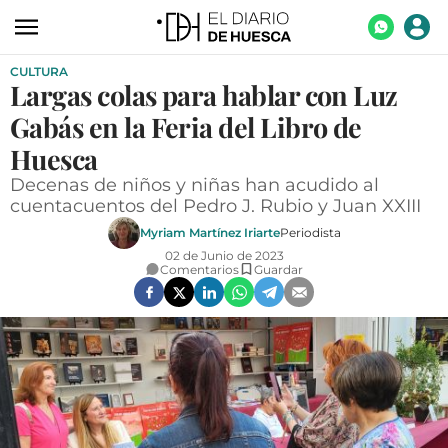
CULTURA
ACTUALIDAD
Largas colas para hablar con Luz
ECONOMÍA
Gabás en la Feria del Libro de
TECNOLOGÍA
Huesca
Decenas de niños y niñas han acudido al
TURISMO
cuentacuentos del Pedro J. Rubio y Juan XXIII
AGROALIMENTACIÓN
Myriam Martínez Iriarte
Periodista
02 de Junio de 2023
DEPORTES
Comentarios
Guardar
CULTURA
SOCIEDAD
OPINIÓN
GALERÍAS