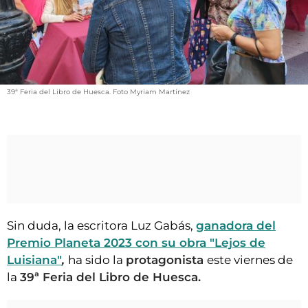
VÍDEOS
CONTACTAR
FIESTAS EN EL ALTO ARAGÓN
FIESTAS DE SAN LORENZO
39ª Feria del Libro de Huesca. Foto Myriam Martínez
AGENDA
CARTELERA
FARMACIAS
HORÓSCOPO
ESQUELAS
Sin duda, la escritora Luz Gabás,
ganadora del
CLUB DEL AMIGO MILITANTE
Premio Planeta 2023 con su obra "Lejos de
Luisiana"
,
ha sido la
protagonista
este viernes de
INICIAR SESIÓN
la
39ª Feria del Libro de Huesca.