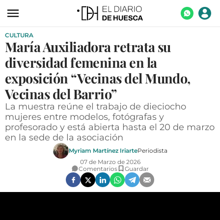
CULTURA
ACTUALIDAD
María Auxiliadora retrata su
ECONOMÍA
diversidad femenina en la
TECNOLOGÍA
exposición “Vecinas del Mundo,
Vecinas del Barrio”
TURISMO
La muestra reúne el trabajo de dieciocho
AGROALIMENTACIÓN
mujeres entre modelos, fotógrafas y
profesorado y está abierta hasta el 20 de marzo
DEPORTES
en la sede de la asociación
CULTURA
Myriam Martínez Iriarte
Periodista
07 de Marzo de 2026
SOCIEDAD
Comentarios
Guardar
OPINIÓN
GALERÍAS