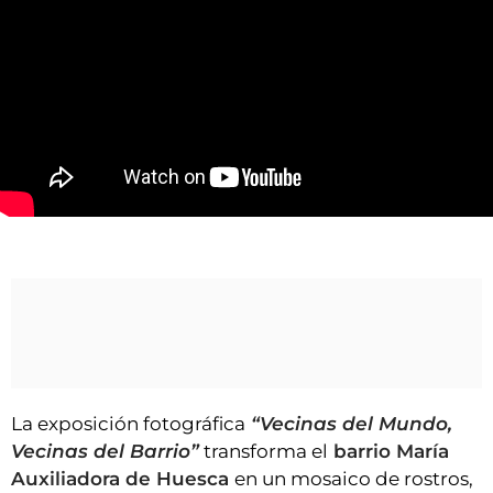
VÍDEOS
CONTACTAR
FIESTAS EN EL ALTO ARAGÓN
FIESTAS DE SAN LORENZO
AGENDA
CARTELERA
Vecinas del barrio y del mundo
FARMACIAS
HORÓSCOPO
ESQUELAS
CLUB DEL AMIGO MILITANTE
La exposición fotográfica
“Vecinas del Mundo,
INICIAR SESIÓN
Vecinas del Barrio”
transforma el
barrio María
Auxiliadora de Huesca
en un mosaico de rostros,