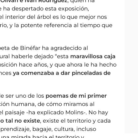
Oliván e Iván Rodríguez
, quien ha
e ha despertado esta exposición,
 interior del árbol es lo que mejor nos
orio, y la potente referencia al tiempo que
poeta de Binéfar ha agradecido al
ural haberle dejado “esta
maravillosa caja
sición hace años, y que ahora le ha hecho
onces
ya comenzaba a dar pinceladas de
e ser uno de los
poemas de mi primer
acción humana, de cómo miramos al
el paisaje -ha explicado Molins-. No hay
o tal no existe
, existe el territorio y cada
prendizaje, bagaje, cultura, incluso
na mirada hacia el territorio y