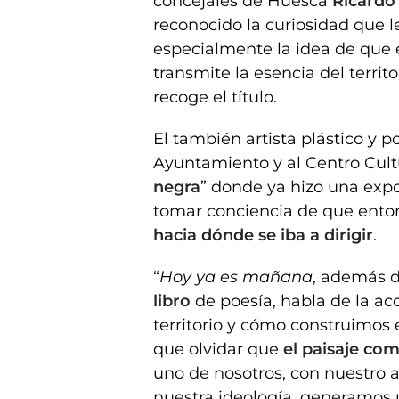
concejales de Huesca
Ricardo 
reconocido la curiosidad que l
especialmente la idea de que el
transmite la esencia del territ
recoge el título.
El también artista plástico y 
Ayuntamiento y al Centro Cult
negra
” donde ya hizo una expo
tomar conciencia de que ent
hacia dónde se iba a dirigir
.
“
Hoy ya es mañana
, además d
libro
de poesía, habla de la 
territorio y cómo construimos 
que olvidar que
el paisaje com
uno de nosotros, con nuestro a
nuestra ideología, generamos u