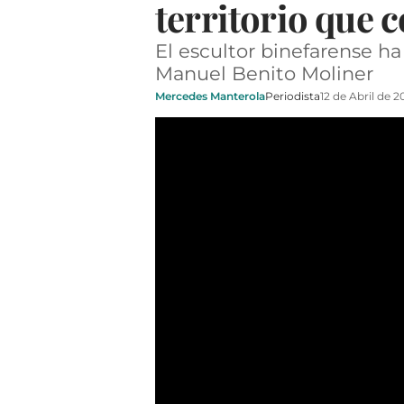
territorio que 
El escultor binefarense h
Manuel Benito Moliner
Mercedes Manterola
Periodista
12 de Abril de 