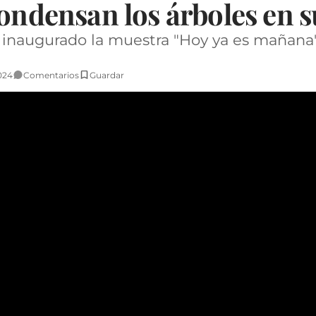
condensan los árboles en 
a inaugurado la muestra "Hoy ya es mañana"
2024
Comentarios
Guardar