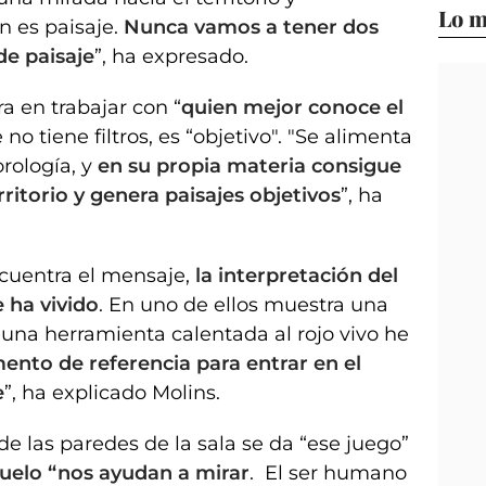
Lo m
 es paisaje.
Nunca vamos a tener dos
e paisaje
”, ha expresado.
ra en trabajar con “
quien mejor conoce el
e no tiene filtros, es “objetivo". "Se alimenta
orología, y
en su propia materia consigue
ritorio y genera paisajes objetivos
”, ha
encuentra el mensaje,
la interpretación del
e ha vivido
. En uno de ellos muestra una
 una herramienta calentada al rojo vivo he
ento de referencia para entrar en el
e
”, ha explicado Molins.
de las paredes de la sala se da “ese juego”
suelo “nos ayudan a mirar
. El ser humano