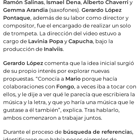
Ramón Salinas
,
Ismael Dena
,
Alberto Chaverri
y
Gemma Arandia
(saxofones).
Gerardo López
Pontaque
, además de su labor como director y
compositor, fue el encargado de realizar un solo
de trompeta. La dirección del video estuvo a
cargo de
Lavinia Popa
y
Capucha
, bajo la
producción de
Inalviis
.
Gerardo López
comenta que la idea inicial surgió
de su propio interés por explorar nuevas
propuestas. “Conocía a
Mario
porque hacía
colaboraciones con
Fongo
, a veces iba a tocar con
ellos, y le dije a ver qué le parecía que escribiera la
música y la letra, y que yo haría una música que le
gustase a él también”, explica. Tras hablarlo,
ambos comenzaron a trabajar juntos.
Durante el proceso de
búsqueda de referencia
s,
identificaron que había pocos ejemplos de