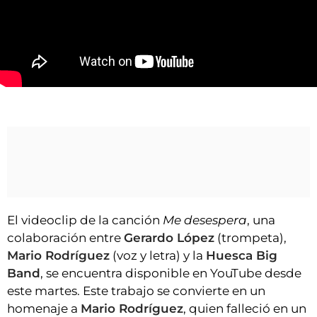
VÍDEOS
CONTACTAR
FIESTAS EN EL ALTO ARAGÓN
FIESTAS DE SAN LORENZO
Me desespera: Huesca Big Band, Gerardo López y Mario Rodríguez
AGENDA
CARTELERA
FARMACIAS
HORÓSCOPO
ESQUELAS
El videoclip de la canción
Me desespera
, una
colaboración entre
Gerardo López
(trompeta),
CLUB DEL AMIGO MILITANTE
Mario Rodríguez
(voz y letra) y la
Huesca Big
Band
, se encuentra disponible en YouTube desde
INICIAR SESIÓN
este martes. Este trabajo se convierte en un
homenaje a
Mario Rodríguez
, quien falleció en un