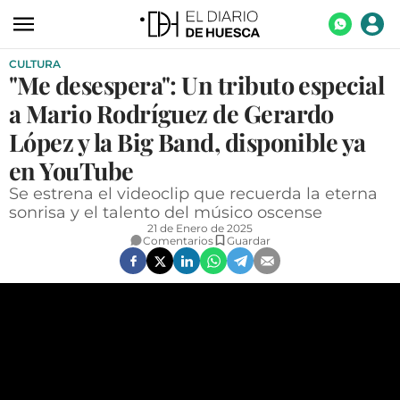
CULTURA
ACTUALIDAD
"Me desespera": Un tributo especial
ECONOMÍA
a Mario Rodríguez de Gerardo
TECNOLOGÍA
López y la Big Band, disponible ya
en YouTube
TURISMO
Se estrena el videoclip que recuerda la eterna
AGROALIMENTACIÓN
sonrisa y el talento del músico oscense
21 de Enero de 2025
DEPORTES
Comentarios
Guardar
CULTURA
SOCIEDAD
OPINIÓN
GALERÍAS