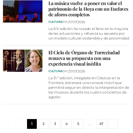
La música vuelve a poner en valor el
patrimonio de la Hoya con un Enclaves
de aforos completos
27/07/2026
CULTURA
D.H.
La XIV edición ha rozado el lleno en la mayoría
de las actuaciones y refuerza su apuesta por
un modelo cultural sostenible y de proximidad
El Ciclo de Órgano de Torreciudad
renueva su propuesta con una
experiencia visual inédita
27/07/2026
CULTURA
D.H.
La 31.ª edición, integrada en Clásicos en la
Frontera, estrenará una consola móvil que
permitirá seguir en directo la interpretación de
los músicos durante los cuatro conciertos de
agosto
1
2
3
4
5
…
47