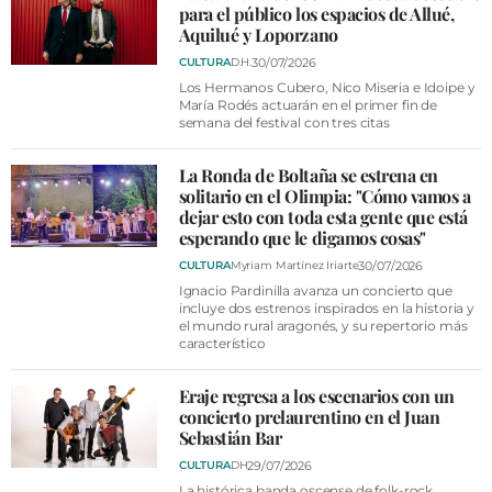
para el público los espacios de Allué,
Aquilué y Loporzano
30/07/2026
CULTURA
D.H.
Los Hermanos Cubero, Nico Miseria e Idoipe y
María Rodés actuarán en el primer fin de
semana del festival con tres citas
La Ronda de Boltaña se estrena en
solitario en el Olimpia: "Cómo vamos a
dejar esto con toda esta gente que está
esperando que le digamos cosas"
30/07/2026
CULTURA
Myriam Martínez Iriarte
Ignacio Pardinilla avanza un concierto que
incluye dos estrenos inspirados en la historia y
el mundo rural aragonés, y su repertorio más
característico
Eraje regresa a los escenarios con un
concierto prelaurentino en el Juan
Sebastián Bar
29/07/2026
CULTURA
DH
La histórica banda oscense de folk-rock