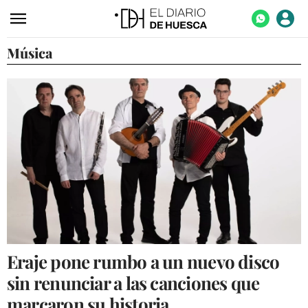
Música
ACTUALIDAD
ECONOMÍA
TECNOLOGÍA
TURISMO
AGROALIMENTACIÓN
DEPORTES
CULTURA
SOCIEDAD
Eraje pone rumbo a un nuevo disco
OPINIÓN
sin renunciar a las canciones que
GALERÍAS
marcaron su historia