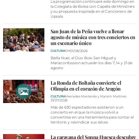
La programación continuará este domingo en
la Colegiata de Bolea con Capella de Ministrers
y su propuesta inspirada en el Cancionero de
Upsala
San Juan de la Peña vuelve a llenar
agosto de música con tres conciertos en
un escenario único
01/08/2026
CULTURA
DH
Biella Nuei, el Dúo Boix-San Miguel y
Maríaconfussion actuarán los días 7, 14 y 21 de
agosto
La Ronda de Boltaña convierte el
Olimpia en el corazón de Aragón
CULTURA
Mercedes Manterola y Myriam Martínez
31/07/2026
Más de 630 espectadores asistieron a un
concierto en el que la música volvió a
convertirse en una herramienta para contar el
territorio y reivindicar sus raíces
La caravana del Sonna Huesca descubre