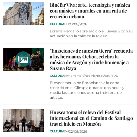
Binéfar Viva: arte, tecnología y música
con música y murales en una ruta de
creación urbana
03/08/2026
CULTURA
DH
Lorena Margallo abre el ciclo el jueves 6 con su
actuación en la calle de la Iglesia
"Emociones de nuestra tierra" recuerda
a los hermanos Ochoa, celebra la
música de Aragón y rinde homenaje a
Susana Raya
03/08/2026
CULTURA
Myriam Martínez Iriarte
El espectáculo de Emociones a la carta
recorrió en el Olimpia durante dos horas y
media las canciones de una treintena de
artistas
Huesca toma el relevo del Festival
Internacional en el Camino de Santiago
tras el inicio en Monzón
02/08/2026
CULTURA
DH