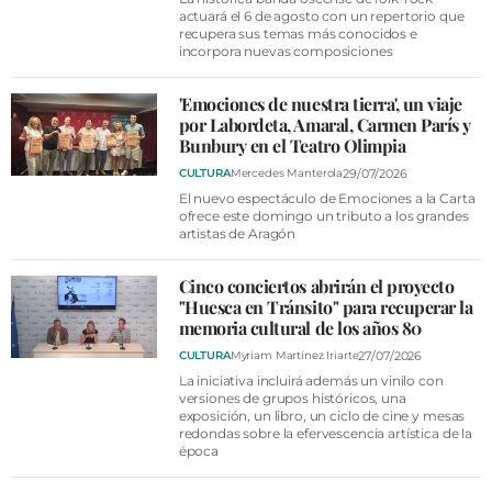
actuará el 6 de agosto con un repertorio que
recupera sus temas más conocidos e
incorpora nuevas composiciones
'Emociones de nuestra tierra', un viaje
por Labordeta, Amaral, Carmen París y
Bunbury en el Teatro Olimpia
29/07/2026
CULTURA
Mercedes Manterola
El nuevo espectáculo de Emociones a la Carta
ofrece este domingo un tributo a los grandes
artistas de Aragón
Cinco conciertos abrirán el proyecto
"Huesca en Tránsito" para recuperar la
memoria cultural de los años 80
27/07/2026
CULTURA
Myriam Martínez Iriarte
La iniciativa incluirá además un vinilo con
versiones de grupos históricos, una
exposición, un libro, un ciclo de cine y mesas
redondas sobre la efervescencia artística de la
época