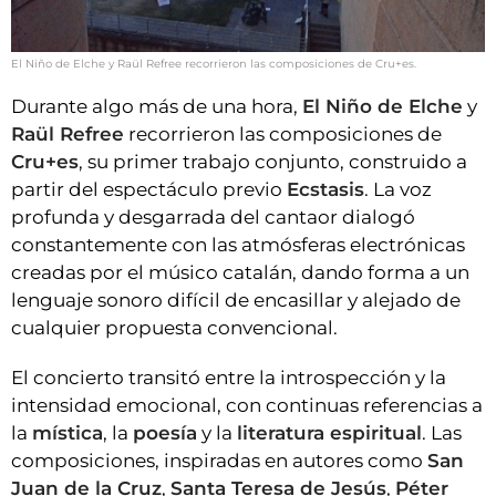
El Niño de Elche y Raül Refree recorrieron las composiciones de Cru+es.
Durante algo más de una hora,
El Niño de Elche
y
Raül Refree
recorrieron las composiciones de
Cru+es
, su primer trabajo conjunto, construido a
partir del espectáculo previo
Ecstasis
. La voz
profunda y desgarrada del cantaor dialogó
constantemente con las atmósferas electrónicas
creadas por el músico catalán, dando forma a un
lenguaje sonoro difícil de encasillar y alejado de
cualquier propuesta convencional.
El concierto transitó entre la introspección y la
intensidad emocional, con continuas referencias a
la
mística
, la
poesía
y la
literatura espiritual
. Las
composiciones, inspiradas en autores como
San
Juan de la Cruz
,
Santa Teresa de Jesús
,
Péter