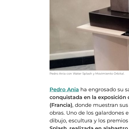
Pedro Ania con Water Splash y Movimiento Orbital.
Pedro Ania
ha engrosado su sa
conquistada en la exposición 
(Francia)
, donde muestran sus
obras. Uno de los galardones en
dibujo, escultura y los premio
Splash, realizada en alabastro