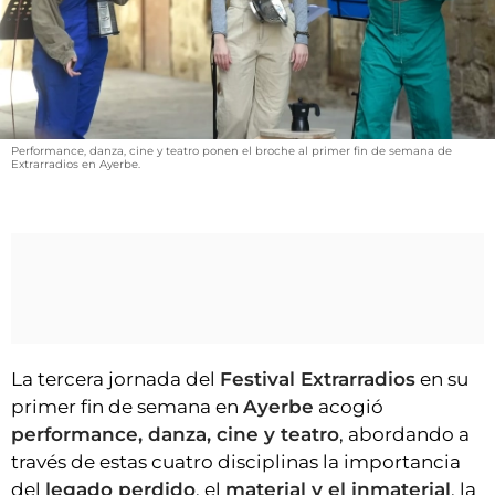
VÍDEOS
CONTACTAR
FIESTAS EN EL ALTO ARAGÓN
FIESTAS DE SAN LORENZO
Performance, danza, cine y teatro ponen el broche al primer fin de semana de
AGENDA
Extrarradios en Ayerbe.
CARTELERA
FARMACIAS
HORÓSCOPO
ESQUELAS
La tercera jornada del
Festival Extrarradios
en su
CLUB DEL AMIGO MILITANTE
primer fin de semana en
Ayerbe
acogió
performance, danza, cine y teatro
, abordando a
INICIAR SESIÓN
través de estas cuatro disciplinas la importancia
del
legado perdido
, el
material y el inmaterial
, la