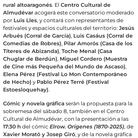
rural altoaragonés
. El
Centro Cultural de
Almudévar
acogerá este conversatorio moderado
por
Luis Lles
, y contará con representantes de
festivales y espacios culturales del territorio:
Jesús
Arbués (Corral de García)
,
Luis Casáus (Corral de
Comedias de Robres)
,
Pilar Amorós (Casa de los
Títeres de Abizanda)
,
Toche Menal (Casa
Chuglar de Berdún)
,
Miguel Cordero (Muestra
de Cine más Pequeña del Mundo de Ascaso)
,
Elena Pérez (Festival Lo Mon Contemporáneo
de Hecho)
y
Pablo Pérez Terré (Festival
Estoesloquehay)
.
Cómic y novela gráfica
serán la propuesta para la
sobremesa del sábado 8, también en el Centro
Cultural de Almudévar, con la presentación a las
17:30 h
del cómic
Elrow. Orígenes (1870-2025)
, de
Xavier Morató y Josep Giró
, y de la novela gráfica