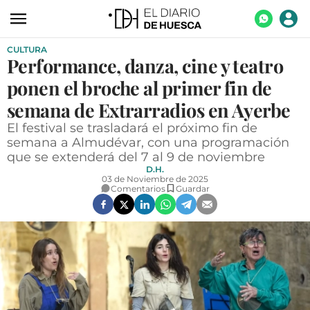
CULTURA
ACTUALIDAD
Performance, danza, cine y teatro
ECONOMÍA
ponen el broche al primer fin de
TECNOLOGÍA
semana de Extrarradios en Ayerbe
El festival se trasladará el próximo fin de
TURISMO
semana a Almudévar, con una programación
que se extenderá del 7 al 9 de noviembre
AGROALIMENTACIÓN
D.H.
03 de Noviembre de 2025
DEPORTES
Comentarios
Guardar
CULTURA
SOCIEDAD
OPINIÓN
GALERÍAS