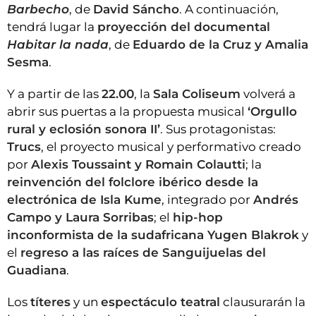
Barbecho
, de
David Sáncho
. A continuación,
tendrá lugar la
proyección del documental
Habitar la nada
, de
Eduardo de la Cruz y Amalia
Sesma
.
Y a partir de las
22.00
, la
Sala Coliseum
volverá a
abrir sus puertas a la propuesta musical
‘Orgullo
rural y eclosión sonora II’
. Sus protagonistas:
Trucs
, el proyecto musical y performativo creado
por
Alexis Toussaint y Romain Colautti
; la
reinvención del folclore ibérico desde la
electrónica de Isla Kume
, integrado por
Andrés
Campo y Laura Sorribas
; el
hip-hop
inconformista de la sudafricana Yugen Blakrok
y
el
regreso a las raíces de Sanguijuelas del
Guadiana
.
Los
títeres
y un
espectáculo teatral
clausurarán la