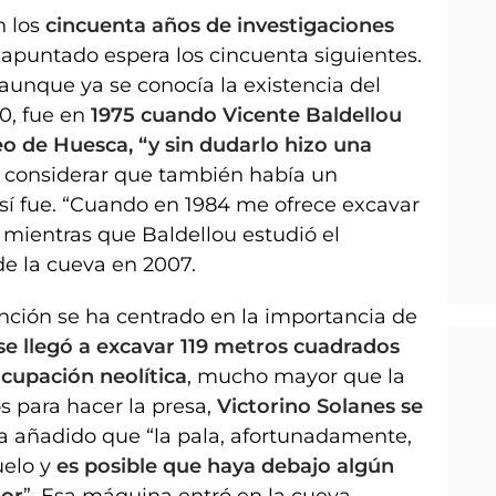
n los
cincuenta años de investigaciones
 apuntado espera los cincuenta siguientes.
, aunque ya se conocía la existencia del
0, fue en
1975 cuando Vicente Baldellou
eo de Huesca, “y sin dudarlo hizo una
 al considerar que también había un
así fue. “Cuando en 1984 me ofrece excavar
, mientras que Baldellou estudió el
de la cueva en 2007.
nción se ha centrado en la importancia de
se llegó a excavar 119 metros cuadrados
ocupación neolítica
, mucho mayor que la
os para hacer la presa,
Victorino Solanes se
 Ha añadido que “la pala, afortunadamente,
uelo y
es posible que haya debajo algún
ior
”. Esa máquina entró en la cueva