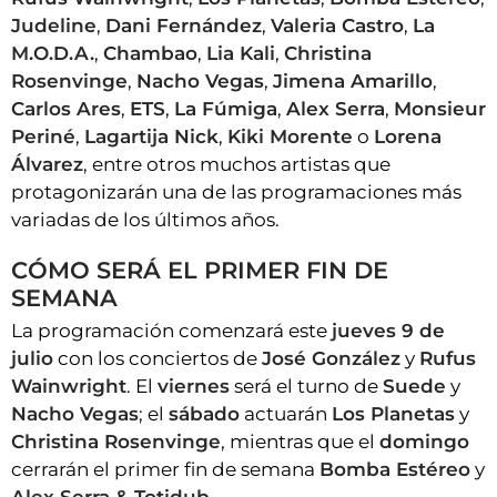
Judeline
,
Dani Fernández
,
Valeria Castro
,
La
M.O.D.A.
,
Chambao
,
Lia Kali
,
Christina
Rosenvinge
,
Nacho Vegas
,
Jimena Amarillo
,
Carlos Ares
,
ETS
,
La Fúmiga
,
Alex Serra
,
Monsieur
Periné
,
Lagartija Nick
,
Kiki Morente
o
Lorena
Álvarez
, entre otros muchos artistas que
protagonizarán una de las programaciones más
variadas de los últimos años.
CÓMO SERÁ EL PRIMER FIN DE
SEMANA
La programación comenzará este
jueves 9 de
julio
con los conciertos de
José González
y
Rufus
Wainwright
. El
viernes
será el turno de
Suede
y
Nacho Vegas
; el
sábado
actuarán
Los Planetas
y
Christina Rosenvinge
, mientras que el
domingo
cerrarán el primer fin de semana
Bomba Estéreo
y