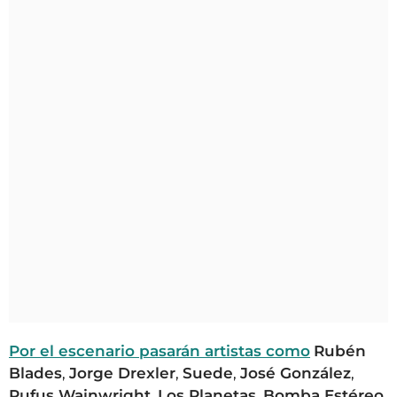
Por el escenario pasarán artistas como
Rubén
Blades
,
Jorge Drexler
,
Suede
,
José González
,
Rufus Wainwright
,
Los Planetas
,
Bomba Estéreo
,