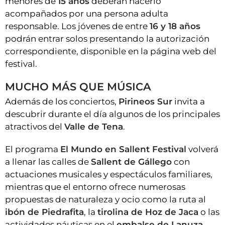
menores de
15 años
deberán hacerlo
acompañados por una persona adulta
responsable. Los jóvenes de entre
16 y 18 años
podrán entrar solos presentando la autorización
correspondiente, disponible en la página web del
festival.
MUCHO MÁS QUE MÚSICA
Además de los conciertos,
Pirineos Sur
invita a
descubrir durante el día algunos de los principales
atractivos del
Valle de Tena
.
El programa
El Mundo en Sallent Festival
volverá
a llenar las calles de
Sallent de Gállego
con
actuaciones musicales y espectáculos familiares,
mientras que el entorno ofrece numerosas
propuestas de naturaleza y ocio como la ruta al
ibón de Piedrafita
, la
tirolina de Hoz de Jaca
o las
actividades náuticas en el
embalse de Lanuza
.