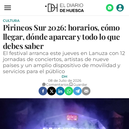
CULTURA
ACTUALIDAD
Pirineos Sur 2026: horarios, cómo
ECONOMÍA
llegar, dónde aparcar y todo lo que
TECNOLOGÍA
debes saber
El festival arranca este jueves en Lanuza con 12
TURISMO
jornadas de conciertos, artistas de nueve
países y un amplio dispositivo de movilidad y
AGROALIMENTACIÓN
servicios para el público
DEPORTES
DH
08 de Julio de 2026
Comentarios
Guardar
CULTURA
SOCIEDAD
OPINIÓN
GALERÍAS