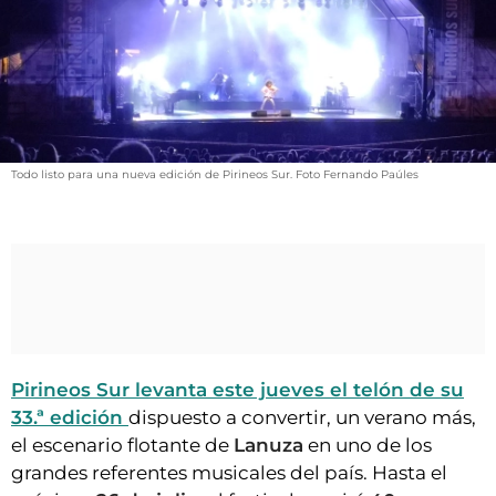
VÍDEOS
CONTACTAR
FIESTAS EN EL ALTO ARAGÓN
FIESTAS DE SAN LORENZO
AGENDA
Todo listo para una nueva edición de Pirineos Sur. Foto Fernando Paúles
CARTELERA
FARMACIAS
HORÓSCOPO
ESQUELAS
CLUB DEL AMIGO MILITANTE
Pirineos Sur levanta este jueves el telón de su
33.ª edición
dispuesto a convertir, un verano más,
INICIAR SESIÓN
el escenario flotante de
Lanuza
en uno de los
grandes referentes musicales del país. Hasta el