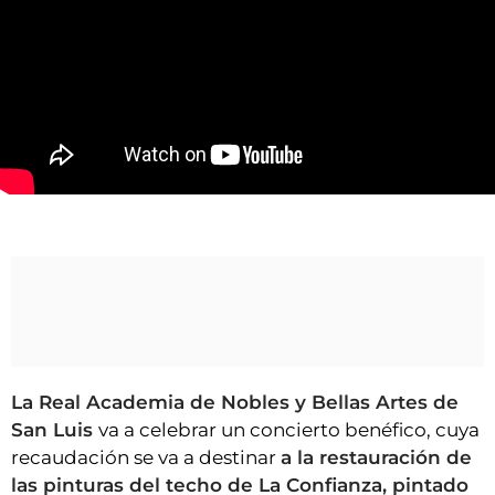
VÍDEOS
CONTACTAR
FIESTAS EN EL ALTO ARAGÓN
FIESTAS DE SAN LORENZO
AGENDA
CARTELERA
Iniciativa para restaurar las pinturas de La Confianza
FARMACIAS
HORÓSCOPO
ESQUELAS
CLUB DEL AMIGO MILITANTE
La Real Academia de Nobles y Bellas Artes de
San Luis
va a celebrar un concierto benéfico, cuya
INICIAR SESIÓN
recaudación se va a destinar
a la restauración de
las pinturas del techo de La Confianza, pintado