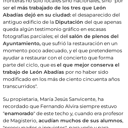
fronteras no solo locales sino nacionales, sino "por
ser
el más trabajado de los tres que León
Abadías dejó en su ciudad:
el desaparecido del
antiguo edificio de la
Diputación
del que apenas
queda algún testimonio gráfico en escasas
fotografías parciales; el de
l salón de plenos del
Ayuntamiento,
que sufrió la restauración en un
momento poco adecuado, y el que pretendemos
ayudar a restaurar con el concierto que forma
parte del ciclo, que es
el que mejor conserva el
trabajo de León Abadías
por no haber sido
modificado en los más de ciento cincuenta años
transcurridos".
Su propietaria, María Jesús Sanvicente, ha
recordado que Fernando Alvira siempre estuvo
"
enamorado
" de este techo y, cuando era profesor
de Magisterio,
acudían muchos de sus alumnos
,
"preocupados e inquietos", para verlo y para