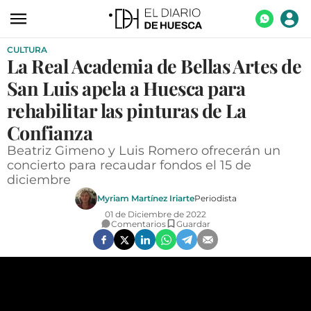
CULTURA
ACTUALIDAD
La Real Academia de Bellas Artes de
ECONOMÍA
San Luis apela a Huesca para
TECNOLOGÍA
rehabilitar las pinturas de La
Confianza
TURISMO
Beatriz Gimeno y Luis Romero ofrecerán un
AGROALIMENTACIÓN
concierto para recaudar fondos el 15 de
diciembre
DEPORTES
Myriam Martínez Iriarte
Periodista
CULTURA
01 de Diciembre de 2022
Comentarios
Guardar
SOCIEDAD
OPINIÓN
GALERÍAS