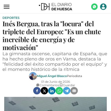
DEPORTES
ACTUALIDAD
Inés Bergua, tras la "locura" del
ECONOMÍA
triplete del Europeo: "Es un chute
TECNOLOGÍA
increíble de energía y de
motivación"
TURISMO
La gimnasta oscense, capitana de España, que
AGROALIMENTACIÓN
ha hecho pleno de oros en Varna, destaca la
"felicidad del éxito compartido por el equipo" y
DEPORTES
el momento histórico de la rítmica
CULTURA
Miguel Ángel Blasco
Periodista
01 de Junio de 2026
SOCIEDAD
Comentarios
Guardar
OPINIÓN
GALERÍAS