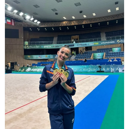
VÍDEOS
CONTACTAR
FIESTAS EN EL ALTO ARAGÓN
FIESTAS DE SAN LORENZO
AGENDA
CARTELERA
FARMACIAS
HORÓSCOPO
ESQUELAS
CLUB DEL AMIGO MILITANTE
INICIAR SESIÓN