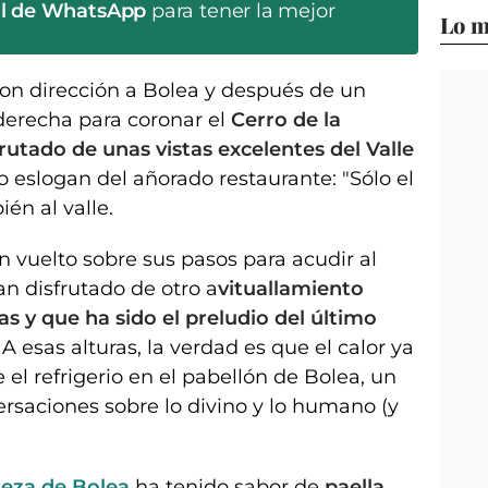
al de WhatsApp
para tener la mejor
Lo m
on dirección a Bolea y después de un
 derecha para coronar el
Cerro de la
utado de unas vistas excelentes del Valle
 eslogan del añorado restaurante: "Sólo el
ién al valle.
n vuelto sobre sus pasos para acudir al
n disfrutado de otro a
vituallamiento
s y que ha sido el preludio del último
. A esas alturas, la verdad es que el calor ya
e el refrigerio en el pabellón de Bolea, un
rsaciones sobre lo divino y lo humano (y
ereza de Bolea
ha tenido sabor de
paella