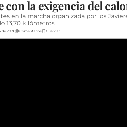
 con la exigencia del calo
es en la marcha organizada por los Javiere
do 13,70 kilómetros
o de 2026
Comentarios
Guardar