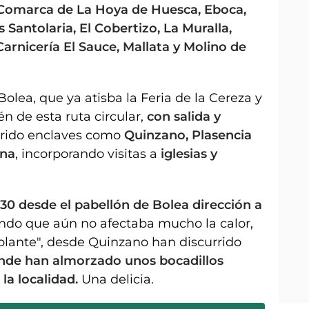
a Comarca de La Hoya de Huesca, Eboca,
Santolaria, El Cobertizo, La Muralla,
arnicería El Sauce, Mallata y Molino de
lea, que ya atisba la Feria de la Cereza y
én de esta ruta circular,
con salida y
orrido enclaves como
Quinzano, Plasencia
ona
, incorporando visitas a
iglesias y
:30 desde el pabellón de Bolea dirección a
ndo que aún no afectaba mucho la calor,
olante", desde Quinzano han discurrido
onde han almorzado unos bocadillos
la localidad.
Una delicia.