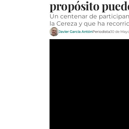
propósito puede
Un centenar de participant
la Cereza y que ha recorri
Javier García Antón
Periodista
30 de May