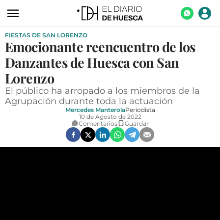
FIESTAS DE SAN LORENZO
ACTUALIDAD
Emocionante reencuentro de los
ECONOMÍA
Danzantes de Huesca con San
TECNOLOGÍA
Lorenzo
El público ha arropado a los miembros de la
TURISMO
Agrupación durante toda la actuación
Mercedes Manterola
Periodista
AGROALIMENTACIÓN
10 de Agosto de 2022
Comentarios
Guardar
DEPORTES
CULTURA
SOCIEDAD
OPINIÓN
GALERÍAS