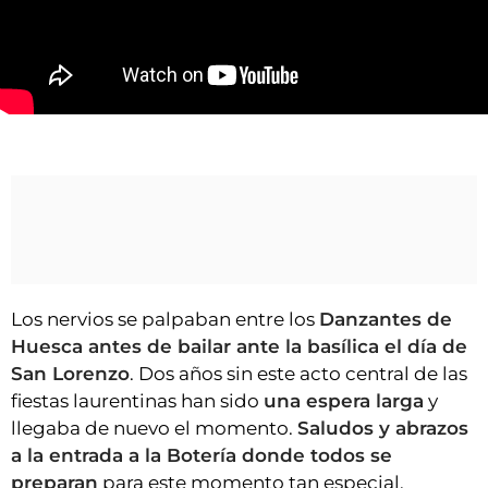
VÍDEOS
CONTACTAR
FIESTAS EN EL ALTO ARAGÓN
FIESTAS DE SAN LORENZO
Los Danzantes, en su primera actuación tras dos años sin fiestas
AGENDA
CARTELERA
FARMACIAS
HORÓSCOPO
Los nervios se palpaban entre los
Danzantes de
ESQUELAS
Huesca antes de bailar ante la basílica el día de
San Lorenzo
. Dos años sin este acto central de las
CLUB DEL AMIGO MILITANTE
fiestas laurentinas han sido
una espera larga
y
llegaba de nuevo el momento.
Saludos y abrazos
INICIAR SESIÓN
a la entrada a la Botería donde todos se
preparan
para este momento tan especial.