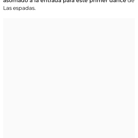
asomado a la entrada para este primer dance
de
Las espadas.