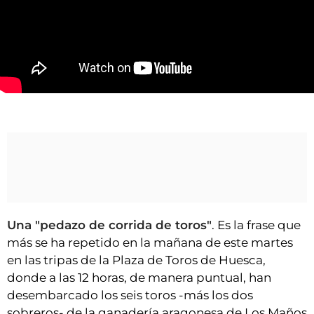
VÍDEOS
CONTACTAR
FIESTAS EN EL ALTO ARAGÓN
FIESTAS DE SAN LORENZO
https://www.youtube.com/watch?v=p45CrNmYUCo
AGENDA
CARTELERA
FARMACIAS
HORÓSCOPO
ESQUELAS
Una "pedazo de corrida de toros"
. Es la frase que
más se ha repetido en la mañana de este martes
CLUB DEL AMIGO MILITANTE
en las tripas de la Plaza de Toros de Huesca,
donde a las 12 horas, de manera puntual, han
INICIAR SESIÓN
desembarcado los seis toros -más los dos
sobreros- de la ganadería aragonesa de Los Maños