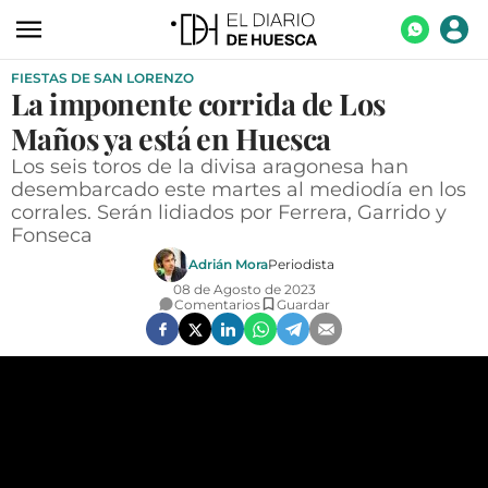
FIESTAS DE SAN LORENZO
ACTUALIDAD
La imponente corrida de Los
ECONOMÍA
Maños ya está en Huesca
TECNOLOGÍA
Los seis toros de la divisa aragonesa han
desembarcado este martes al mediodía en los
TURISMO
corrales. Serán lidiados por Ferrera, Garrido y
Fonseca
AGROALIMENTACIÓN
Adrián Mora
Periodista
DEPORTES
08 de Agosto de 2023
Comentarios
Guardar
CULTURA
SOCIEDAD
OPINIÓN
GALERÍAS