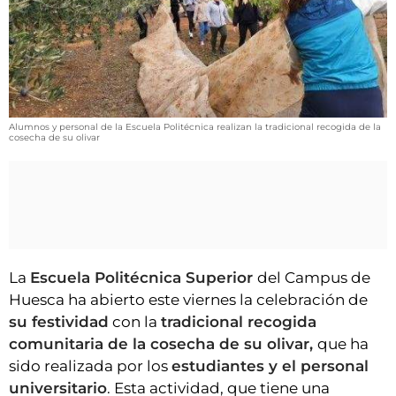
VÍDEOS
CONTACTAR
FIESTAS EN EL ALTO ARAGÓN
FIESTAS DE SAN LORENZO
Alumnos y personal de la Escuela Politécnica realizan la tradicional recogida de la
AGENDA
cosecha de su olivar
CARTELERA
FARMACIAS
HORÓSCOPO
ESQUELAS
La
Escuela Politécnica Superior
del Campus de
Huesca ha abierto este viernes la celebración de
CLUB DEL AMIGO MILITANTE
su festividad
con la
tradicional recogida
comunitaria de la cosecha de su olivar,
que ha
INICIAR SESIÓN
sido realizada por los
estudiantes y el personal
universitario
. Esta actividad, que tiene una