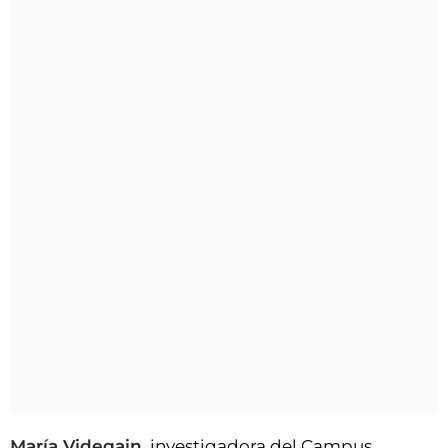
María Videgain,
investigadora del Campus