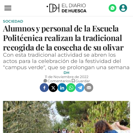
SOCIEDAD
ACTUALIDAD
Alumnos y personal de la Escuela
ECONOMÍA
Politécnica realizan la tradicional
TECNOLOGÍA
recogida de la cosecha de su olivar
Con esta tradicional actividad se abren los
TURISMO
actos para la celebración de la festividad del
"campus verde", que se prolongan una semana
AGROALIMENTACIÓN
DH
11 de Noviembre de 2022
DEPORTES
Comentarios
Guardar
CULTURA
SOCIEDAD
OPINIÓN
GALERÍAS