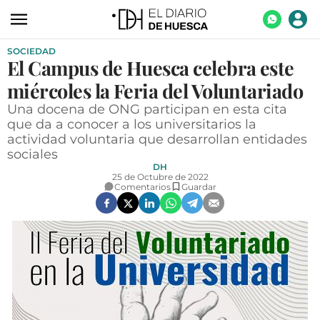
SOCIEDAD
ACTUALIDAD
El Campus de Huesca celebra este
ECONOMÍA
miércoles la Feria del Voluntariado
TECNOLOGÍA
Una docena de ONG participan en esta cita
que da a conocer a los universitarios la
TURISMO
actividad voluntaria que desarrollan entidades
sociales
AGROALIMENTACIÓN
DH
25 de Octubre de 2022
Comentarios
Guardar
DEPORTES
CULTURA
SOCIEDAD
OPINIÓN
GALERÍAS