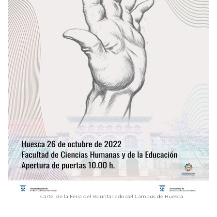
VÍDEOS
CONTACTAR
FIESTAS EN EL ALTO ARAGÓN
FIESTAS DE SAN LORENZO
AGENDA
CARTELERA
FARMACIAS
HORÓSCOPO
ESQUELAS
CLUB DEL AMIGO MILITANTE
INICIAR SESIÓN
Cartel de la Feria del Voluntariado del Campus de Huesca