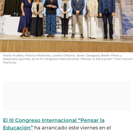
VÍDEOS
CONTACTAR
FIESTAS EN EL ALTO ARAGÓN
FIESTAS DE SAN LORENZO
AGENDA
CARTELERA
Marta Puebla, Mónica Martínez, Lorena Orduna, Javier Zaragoza, Belén Pérez y
Alejandro Quintas, en el III Congreso Internacional "Pensar la Educación". Foto Myria
Martínez
FARMACIAS
HORÓSCOPO
ESQUELAS
CLUB DEL AMIGO MILITANTE
INICIAR SESIÓN
El III Congreso Internacional “Pensar la
Educación”
ha arrancado este viernes en el