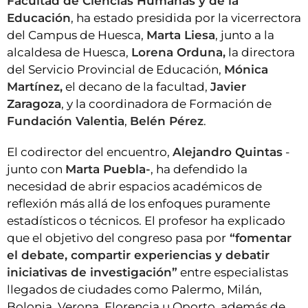
Facultad de Ciencias Humanas y de la
Educación
, ha estado presidida por la vicerrectora
del Campus de Huesca,
Marta Liesa
, junto a la
alcaldesa de Huesca,
Lorena Orduna,
la directora
del Servicio Provincial de Educación,
Mónica
Martínez,
el decano de la facultad,
Javier
Zaragoza
, y la coordinadora de Formación de
Fundación Valentia
,
Belén Pérez
.
El codirector del encuentro,
Alejandro Quintas
-
junto con
Marta Puebla-
, ha defendido la
necesidad de abrir espacios académicos de
reflexión más allá de los enfoques puramente
estadísticos o técnicos. El profesor ha explicado
que el objetivo del congreso pasa por
“fomentar
el debate, compartir experiencias y debatir
iniciativas de investigación”
entre especialistas
llegados de ciudades como Palermo, Milán,
Bolonia, Verona, Florencia u Oporto, además de