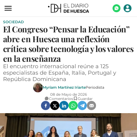
SOCIEDAD
ACTUALIDAD
El Congreso “Pensar la Educación”
ECONOMÍA
abre en Huesca una reflexión
TECNOLOGÍA
crítica sobre tecnología y los valores
en la enseñanza
TURISMO
El encuentro internacional reúne a 125
AGROALIMENTACIÓN
especialistas de España, Italia, Portugal y
República Dominicana
DEPORTES
Myriam Martínez Iriarte
Periodista
CULTURA
08 de Mayo de 2026
Comentarios
Guardar
SOCIEDAD
OPINIÓN
GALERÍAS