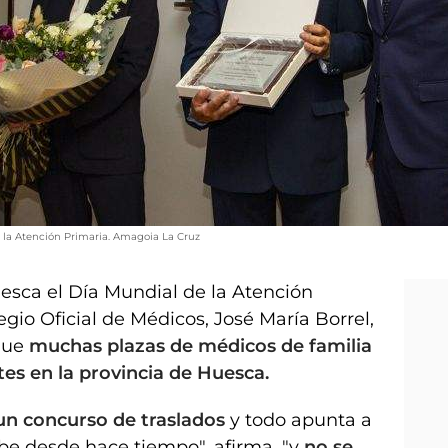
la Atención Primaria. Amagoia La Cruz
uesca el Día Mundial de la Atención
egio Oficial de Médicos, José María Borrel,
que
muchas plazas de médicos de familia
es en la provincia de Huesca.
un concurso de traslados
y todo apunta a
sabe desde hace tiempo", afirma, "y
no se