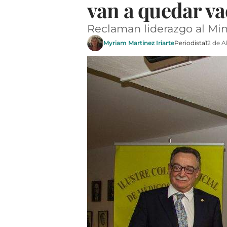
van a quedar va
Reclaman liderazgo al Min
Myriam Martínez Iriarte
Periodista
12 de A