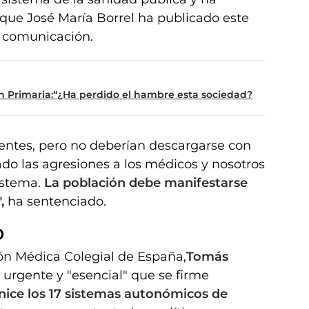
o que José María Borrel ha publicado este
e comunicación.
ón Primaria:“¿Ha perdido el hambre esta sociedad?
ientes, pero no deberían descargarse con
o las agresiones a los médicos y nosotros
istema.
La población debe manifestarse
,
ha sentenciado.
O
ión Médica Colegial de España,
Tomás
urgente y "esencial" que se firme
ice los 17 sistemas autonómicos de