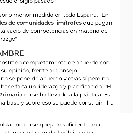
esde el siglo pasado".
ayor o menor medida en toda España. "En
ales de comunidades limítrofes
que pagan
está vacío de competencias en materia de
erazgo"
HAMBRE
mostrado completamente de acuerdo con
 su opinión, frente al Consejo
s no se pone de acuerdo y otras sí pero no
 hace falta un liderazgo y planificación.
"El
 Primaria
no se ha llevado a la práctica. Es
a base y sobre eso se puede construir", ha
blación no se queja lo suficiente ante
l sistema de la sanidad pública y ha