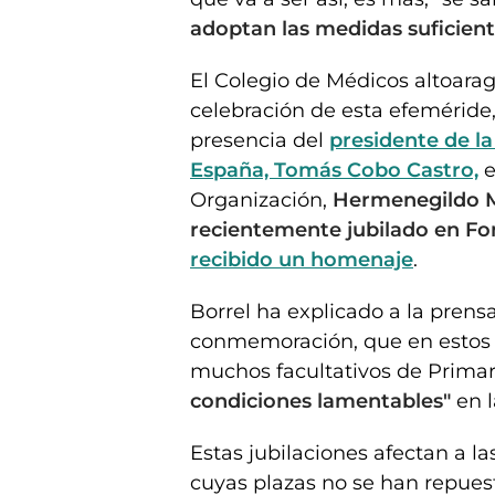
adoptan las medidas suficient
El Colegio de Médicos altoara
celebración de esta efeméride
presencia del
presidente de l
España, Tomás Cobo Castro,
e
Organización,
Hermenegildo Ma
recientemente jubilado en F
recibido un homenaje
.
Borrel ha explicado a la pren
conmemoración, que en estos 
muchos facultativos de Primar
condiciones lamentables"
en l
Estas jubilaciones afectan a l
cuyas plazas no se han repuesto