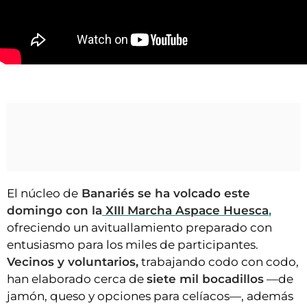
VÍDEOS
CONTACTAR
FIESTAS EN EL ALTO ARAGÓN
Banariés se vuelca en la XIII Marcha Aspace Huesca
FIESTAS DE SAN LORENZO
AGENDA
CARTELERA
FARMACIAS
HORÓSCOPO
El núcleo de
Banariés se ha volcado este
ESQUELAS
domingo con la
XIII Marcha Aspace Huesca
,
ofreciendo un avituallamiento preparado con
CLUB DEL AMIGO MILITANTE
entusiasmo para los miles de participantes.
Vecinos y voluntarios,
trabajando codo con codo,
INICIAR SESIÓN
han elaborado cerca de
siete mil bocadillos
—de
jamón, queso y opciones para celíacos—, además