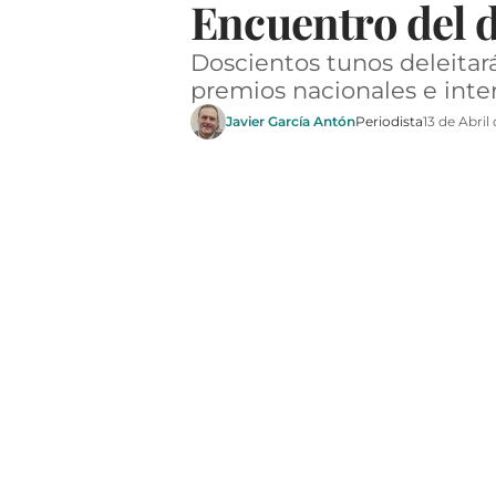
Encuentro del d
Doscientos tunos deleitar
premios nacionales e inte
Javier García Antón
Periodista
13 de Abril