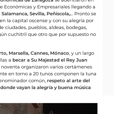
conómicas de Zaragoza
se adentraron en
 de Económicas y Empresariales llegando a
 Salamanca, Sevilla, Peñíscola,.
.. Pronto se
en la capital oscense y con su alegría por
de ciudades, pueblos, aldeas, bodegas,
lgún cuchitril que otro que por supuesto no
rto, Marsella, Cannes, Mónaco
, y un largo
las a
becar a Su Majestad el Rey Juan
 noventa organizaron varios certámenes
nte en torno a 20 tunos componen la tuna
 denominador común,
respeto al arte del
r donde vayan la alegría y buena música