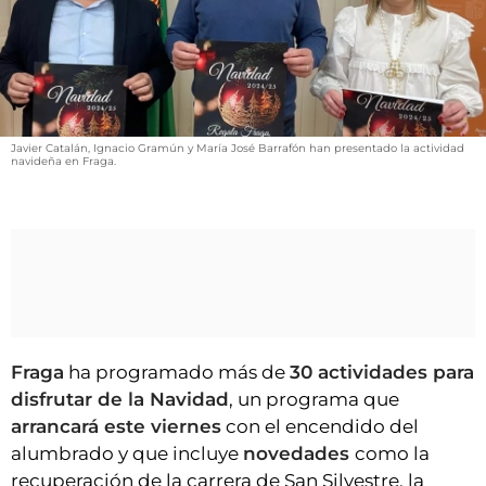
VÍDEOS
CONTACTAR
FIESTAS EN EL ALTO ARAGÓN
FIESTAS DE SAN LORENZO
Javier Catalán, Ignacio Gramún y María José Barrafón han presentado la actividad
AGENDA
navideña en Fraga.
CARTELERA
FARMACIAS
HORÓSCOPO
ESQUELAS
Fraga
ha programado más de
30 actividades para
CLUB DEL AMIGO MILITANTE
disfrutar de la Navidad
, un programa que
arrancará este viernes
con el encendido del
INICIAR SESIÓN
alumbrado y que incluye
novedades
como la
recuperación de la carrera de San Silvestre, la