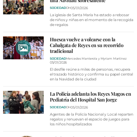
una Navidad sobresaliente
05/01/2026
SOCIEDAD
DH
La iglesia de Santa María ha estado a rebosar
de niños y niñas en el momento de la recogida
de regalos
Huesca vuelve a volcarse con la
Cabalgata de Reyes en su recorrido
tradicional
SOCIEDAD
Mercedes Manterola y Myriam Martínez
05/01/2026
El desfile reúne a miles de personas, recupera
el trazado histórico y confirma su papel central
en la Navidad de la ciudad
La Policía adelanta los Reyes Magos en
Pediatría del Hospital San Jorge
05/01/2026
SOCIEDAD
DH
Agentes de la Policía Nacional y Local reparten
regalos y renuevan el espacio de juegos para
los niños hospitalizados