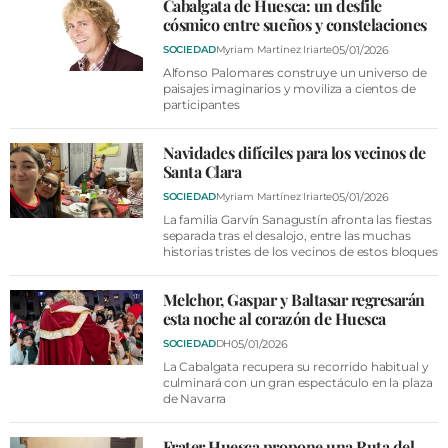
Cabalgata de Huesca: un desfile
cósmico entre sueños y constelaciones
05/01/2026
SOCIEDAD
Myriam Martínez Iriarte
Alfonso Palomares construye un universo de
paisajes imaginarios y moviliza a cientos de
participantes
Navidades difíciles para los vecinos de
Santa Clara
05/01/2026
SOCIEDAD
Myriam Martínez Iriarte
La familia Garvín Sanagustín afronta las fiestas
separada tras el desalojo, entre las muchas
historias tristes de los vecinos de estos bloques
Melchor, Gaspar y Baltasar regresarán
esta noche al corazón de Huesca
05/01/2026
SOCIEDAD
DH
La Cabalgata recupera su recorrido habitual y
culminará con un gran espectáculo en la plaza
de Navarra
Frater Huesca propone una Ruta del