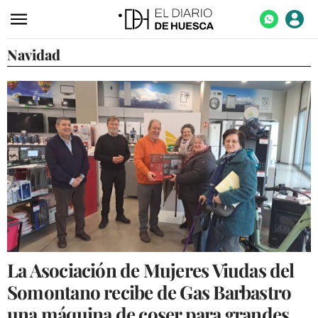
Navidad
ACTUALIDAD
ECONOMÍA
TECNOLOGÍA
TURISMO
AGROALIMENTACIÓN
DEPORTES
CULTURA
SOCIEDAD
La Asociación de Mujeres Viudas del
OPINIÓN
Somontano recibe de Gas Barbastro
GALERÍAS
una máquina de coser para grandes