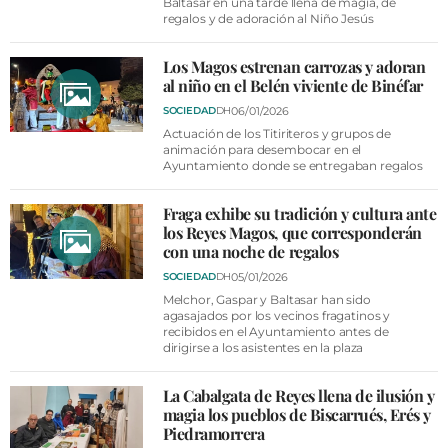
Baltasar en una tarde llena de magia, de
regalos y de adoración al Niño Jesús
Los Magos estrenan carrozas y adoran
al niño en el Belén viviente de Binéfar
06/01/2026
SOCIEDAD
DH
Actuación de los Titiriteros y grupos de
animación para desembocar en el
Ayuntamiento donde se entregaban regalos
Fraga exhibe su tradición y cultura ante
los Reyes Magos, que corresponderán
con una noche de regalos
05/01/2026
SOCIEDAD
DH
Melchor, Gaspar y Baltasar han sido
agasajados por los vecinos fragatinos y
recibidos en el Ayuntamiento antes de
dirigirse a los asistentes en la plaza
La Cabalgata de Reyes llena de ilusión y
magia los pueblos de Biscarrués, Erés y
Piedramorrera