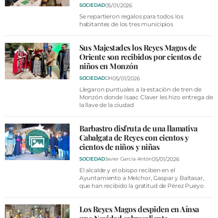
05/01/2026
SOCIEDAD
Se repartieron regalos para todos los
habitantes de los tres municipios
Sus Majestades los Reyes Magos de
Oriente son recibidos por cientos de
niños en Monzón
05/01/2026
SOCIEDAD
DH
Llegaron puntuales a la estación de tren de
Monzón donde Isaac Claver les hizo entrega de
la llave de la ciudad
Barbastro disfruta de una llamativa
Cabalgata de Reyes con cientos y
cientos de niños y niñas
05/01/2026
SOCIEDAD
Javier García Antón
El alcalde y el obispo reciben en el
Ayuntamiento a Melchor, Gaspar y Baltasar,
que han recibido la gratitud de Pérez Pueyo
Los Reyes Magos despiden en Aínsa