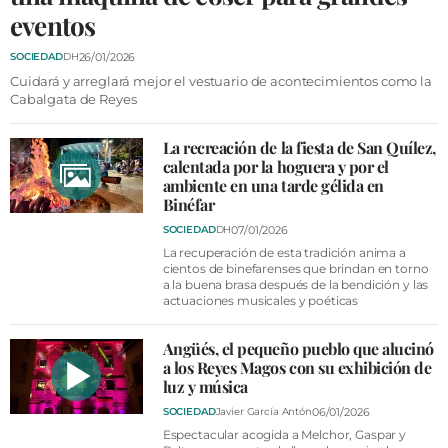
VÍDEOS
eventos
CONTACTAR
26/01/2026
SOCIEDAD
DH
FIESTAS EN EL ALTO ARAGÓN
Cuidará y arreglará mejor el vestuario de acontecimientos como la
Cabalgata de Reyes
FIESTAS DE SAN LORENZO
La recreación de la fiesta de San Quílez,
AGENDA
calentada por la hoguera y por el
ambiente en una tarde gélida en
CARTELERA
Binéfar
FARMACIAS
07/01/2026
SOCIEDAD
DH
La recuperación de esta tradición anima a
HORÓSCOPO
cientos de binefarenses que brindan en torno
a la buena brasa después de la bendición y las
ESQUELAS
actuaciones musicales y poéticas
Angüés, el pequeño pueblo que alucinó
CLUB DEL AMIGO MILITANTE
a los Reyes Magos con su exhibición de
luz y música
INICIAR SESIÓN
06/01/2026
SOCIEDAD
Javier García Antón
Espectacular acogida a Melchor, Gaspar y