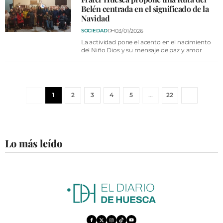
Belén centrada en el significado de la
Navidad
03/01/2026
SOCIEDAD
DH
La actividad pone el acento en el nacimiento
del Niño Dios y su mensaje de paz y amor
1
2
3
4
5
…
22
Lo más leído