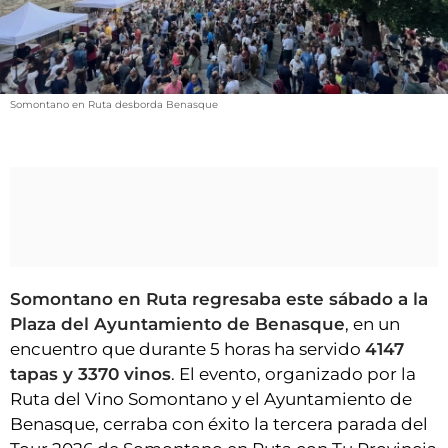
VÍDEOS
CONTACTAR
FIESTAS EN EL ALTO ARAGÓN
Somontano en Ruta desborda Benasque
FIESTAS DE SAN LORENZO
AGENDA
CARTELERA
FARMACIAS
HORÓSCOPO
ESQUELAS
Somontano en Ruta regresaba este sábado a la
Plaza del Ayuntamiento de Benasque
, en un
CLUB DEL AMIGO MILITANTE
encuentro que durante 5 horas ha servido
4147
tapas y 3370 vinos
. El evento, organizado por la
Ruta del Vino Somontano y el Ayuntamiento de
INICIAR SESIÓN
Benasque, cerraba con éxito la tercera parada del