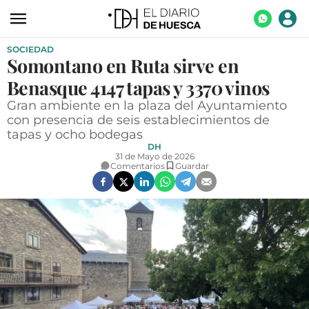
SOCIEDAD
ACTUALIDAD
Somontano en Ruta sirve en
ECONOMÍA
Benasque 4147 tapas y 3370 vinos
TECNOLOGÍA
Gran ambiente en la plaza del Ayuntamiento
con presencia de seis establecimientos de
TURISMO
tapas y ocho bodegas
DH
AGROALIMENTACIÓN
31 de Mayo de 2026
Comentarios
Guardar
DEPORTES
CULTURA
SOCIEDAD
OPINIÓN
GALERÍAS