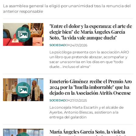
VÍDEOS
La asamblea general la eligió por unanimidad tras la renuncia del
anterior responsable
CONTACTAR
FIESTAS EN EL ALTO ARAGÓN
"Entre el dolor y la esperanza: el arte de
elegir bien" de María Ángeles García
FIESTAS DE SAN LORENZO
Soto, "la vida vale aunque duela"
AGENDA
24/01/2026
SOCIEDAD
DH
La psicóloga presenta con la asociación ARO
CARTELERA
un libro que pretende abrazar, acompañar y
sacar una sonrisa en los días en que "todo
duele... incluso el alma"
FARMACIAS
HORÓSCOPO
Emeterio Giménez recibe el Premio Aro
2024 por la "huella imborrable" que ha
ESQUELAS
dejado en la Asociación Atritis Oscense
27/01/2025
SOCIEDAD
DH
CLUB DEL AMIGO MILITANTE
La concejala Marta Escartín y el alcalde de
Ayerbe, Antonio Biescas, asistieron a la
entrega del galardón
INICIAR SESIÓN
María Ángeles García Soto, la violeta