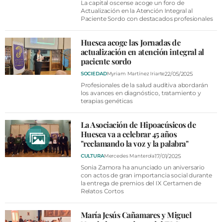
La capital oscense acoge un foro de
Actualización en la Atención Integral al
Paciente Sordo con destacados profesionales
Huesca acoge las Jornadas de
actualización en atención integral al
paciente sordo
22/05/2025
SOCIEDAD
Myriam Martínez Iriarte
Profesionales de la salud auditiva abordarán
los avances en diagnóstico, tratamiento y
terapias genéticas
La Asociación de Hipoacúsicos de
Huesca va a celebrar 45 años
"reclamando la voz y la palabra"
17/01/2025
CULTURA
Mercedes Manterola
Sonia Zamora ha anunciado un aniversario
con actos de gran importancia social durante
la entrega de premios del IX Certamen de
Relatos Cortos
María Jesús Cañamares y Miguel