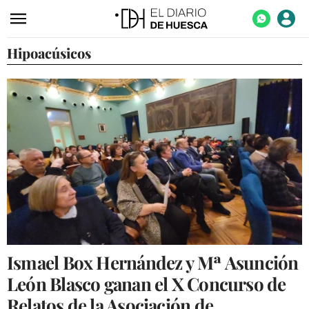
Hipoacúsicos
ACTUALIDAD
ECONOMÍA
TECNOLOGÍA
TURISMO
AGROALIMENTACIÓN
DEPORTES
CULTURA
SOCIEDAD
Ismael Box Hernández y Mª Asunción
OPINIÓN
León Blasco ganan el X Concurso de
GALERÍAS
Relatos de la Asociación de