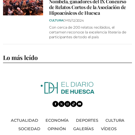
Nombela, ganadores del IX Concurso
de Relatos Cortos de la Asociación de
Hipoacúsicos de Huesca
15/12/2024
CULTURA
DH
Con cerca de 200 relatos recibidos, el
certamen reconoce la excelencia literaria de
participantes de todo el país
Lo más leído
ACTUALIDAD
ECONOMÍA
DEPORTES
CULTURA
SOCIEDAD
OPINIÓN
GALERÍAS
VÍDEOS