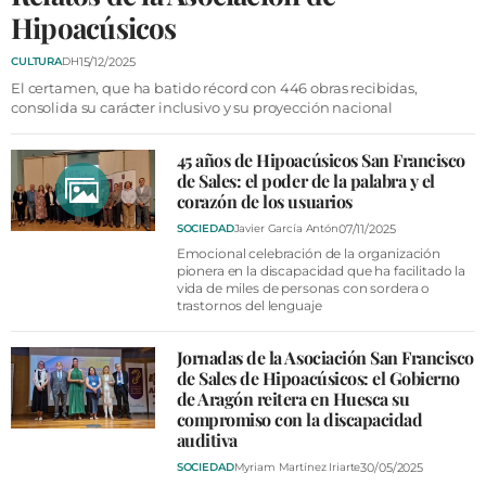
VÍDEOS
Hipoacúsicos
CONTACTAR
15/12/2025
CULTURA
DH
FIESTAS EN EL ALTO ARAGÓN
El certamen, que ha batido récord con 446 obras recibidas,
consolida su carácter inclusivo y su proyección nacional
FIESTAS DE SAN LORENZO
45 años de Hipoacúsicos San Francisco
AGENDA
de Sales: el poder de la palabra y el
corazón de los usuarios
CARTELERA
07/11/2025
SOCIEDAD
Javier García Antón
FARMACIAS
Emocional celebración de la organización
pionera en la discapacidad que ha facilitado la
HORÓSCOPO
vida de miles de personas con sordera o
trastornos del lenguaje
ESQUELAS
Jornadas de la Asociación San Francisco
de Sales de Hipoacúsicos: el Gobierno
CLUB DEL AMIGO MILITANTE
de Aragón reitera en Huesca su
compromiso con la discapacidad
INICIAR SESIÓN
auditiva
30/05/2025
SOCIEDAD
Myriam Martínez Iriarte