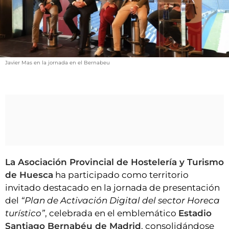
VÍDEOS
CONTACTAR
FIESTAS EN EL ALTO ARAGÓN
FIESTAS DE SAN LORENZO
Javier Mas en la jornada en el Bernabeu
AGENDA
CARTELERA
FARMACIAS
HORÓSCOPO
ESQUELAS
La Asociación Provincial de Hostelería y Turismo
de Huesca
ha participado como territorio
CLUB DEL AMIGO MILITANTE
invitado destacado en la jornada de presentación
del
“Plan de Activación Digital del sector Horeca
INICIAR SESIÓN
turístico”
, celebrada en el emblemático
Estadio
Santiago Bernabéu de Madrid
, consolidándose