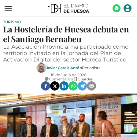
TURISMO
ACTUALIDAD
La Hostelería de Huesca debuta en
ECONOMÍA
el Santiago Bernabeu
TECNOLOGÍA
La Asociación Provincial ha participado como
territorio invitado en la jornada del Plan de
TURISMO
Activación Digital del sector Horeca Turístico
Javier García Antón
Periodista
AGROALIMENTACIÓN
18 de Junio de 2026
Comentarios
Guardar
DEPORTES
CULTURA
SOCIEDAD
OPINIÓN
GALERÍAS