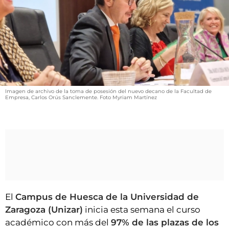
VÍDEOS
CONTACTAR
FIESTAS EN EL ALTO ARAGÓN
FIESTAS DE SAN LORENZO
AGENDA
Imagen de archivo de la toma de posesión del nuevo decano de la Facultad de
CARTELERA
Empresa, Carlos Orús Sanclemente. Foto Myriam Martínez
FARMACIAS
HORÓSCOPO
ESQUELAS
CLUB DEL AMIGO MILITANTE
El
Campus de Huesca de la Universidad de
INICIAR SESIÓN
Zaragoza (Unizar)
inicia esta semana el curso
académico con más del
97% de las plazas de los