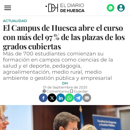
ACTUALIDAD
ACTUALIDAD
El Campus de Huesca abre el curso
ECONOMÍA
con más del 97 % de las plazas de los
TECNOLOGÍA
grados cubiertas
Más de 700 estudiantes comienzan su
TURISMO
formación en campos como ciencias de la
salud y el deporte, pedagogía,
AGROALIMENTACIÓN
agroalimentación, medio rural, medio
DEPORTES
ambiente o gestión pública y empresarial
DH
CULTURA
01 de Septiembre de 2025
Comentarios
Guardar
SOCIEDAD
OPINIÓN
GALERÍAS