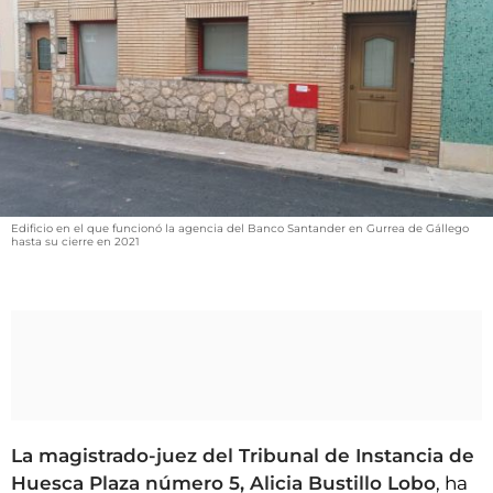
VÍDEOS
CONTACTAR
FIESTAS EN EL ALTO ARAGÓN
FIESTAS DE SAN LORENZO
AGENDA
CARTELERA
Edificio en el que funcionó la agencia del Banco Santander en Gurrea de Gállego
hasta su cierre en 2021
FARMACIAS
HORÓSCOPO
ESQUELAS
CLUB DEL AMIGO MILITANTE
INICIAR SESIÓN
La magistrado-juez del Tribunal de Instancia de
Huesca Plaza número 5, Alicia Bustillo Lobo
, ha