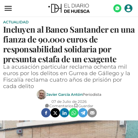
ACTUALIDAD
ACTUALIDAD
Incluyen al Banco Santander en una
ECONOMÍA
fianza de 90.000 euros de
TECNOLOGÍA
responsabilidad solidaria por
presunta estafa de un exagente
TURISMO
La acusación particular reclama ochenta mil
AGROALIMENTACIÓN
euros por los delitos en Gurrea de Gállego y la
Fiscalía reclama cuatro años de prisión por
DEPORTES
cada delito
CULTURA
Javier García Antón
Periodista
07 de Julio de 2026
SOCIEDAD
Comentarios
Guardar
OPINIÓN
GALERÍAS