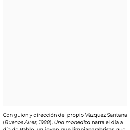
Con guion y dirección del propio Vázquez Santana
(
Buenos Aires, 1988
),
Una monedita
narra el día a
día de
Pablo, un joven que limpiaparabrisas
que,