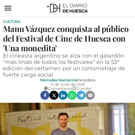
CULTURA
ACTUALIDAD
Manu Vázquez conquista al público
ECONOMÍA
del Festival de Cine de Huesca con
TECNOLOGÍA
'Una monedita'
El cineasta argentino se alza con el galardón
TURISMO
"más lindo de todos los festivales" en la 53ª
edición del certamen por un cortometraje de
AGROALIMENTACIÓN
fuerte carga social
DEPORTES
Mercedes Manterola
Periodista
14 de Junio de 2025
Comentarios
Guardar
CULTURA
SOCIEDAD
OPINIÓN
GALERÍAS