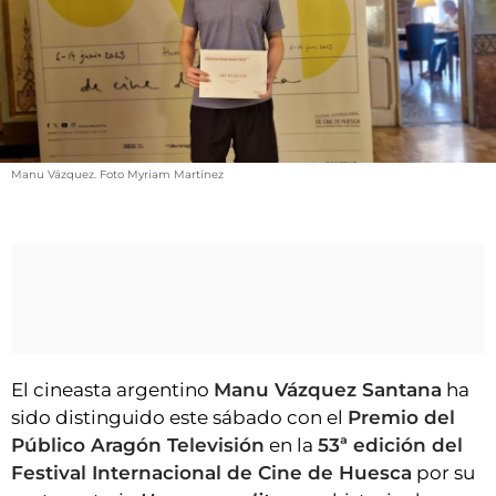
VÍDEOS
CONTACTAR
FIESTAS EN EL ALTO ARAGÓN
FIESTAS DE SAN LORENZO
AGENDA
Manu Vázquez. Foto Myriam Martínez
CARTELERA
FARMACIAS
HORÓSCOPO
ESQUELAS
CLUB D
El cineasta argentino
Manu Vázquez Santana
ha
sido distinguido este sábado con el
Premio del
Público Aragón Televisión
en la
53ª edición del
Festival Internacional de Cine de Huesca
por su