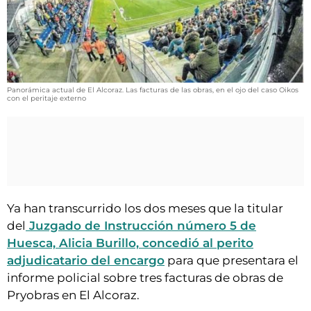
VÍDEOS
CONTACTAR
FIESTAS EN EL ALTO ARAGÓN
FIESTAS DE SAN LORENZO
Panorámica actual de El Alcoraz. Las facturas de las obras, en el ojo del caso Oikos
con el peritaje externo
AGENDA
CARTELERA
FARMACIAS
HORÓSCOPO
ESQUELAS
Ya han transcurrido los dos meses que la titular
del
Juzgado de Instrucción número 5 de
CLUB DEL AMIGO MILITANTE
Huesca, Alicia Burillo, concedió al perito
adjudicatario del encargo
para que presentara el
informe policial sobre tres facturas de obras de
INICIAR SESIÓN
Pryobras en El Alcoraz.