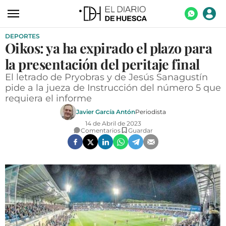
DEPORTES
ACTUALIDAD
Oikos: ya ha expirado el plazo para
ECONOMÍA
la presentación del peritaje final
TECNOLOGÍA
El letrado de Pryobras y de Jesús Sanagustín
pide a la jueza de Instrucción del número 5 que
TURISMO
requiera el informe
Javier García Antón
Periodista
AGROALIMENTACIÓN
14 de Abril de 2023
Comentarios
Guardar
DEPORTES
CULTURA
SOCIEDAD
OPINIÓN
GALERÍAS