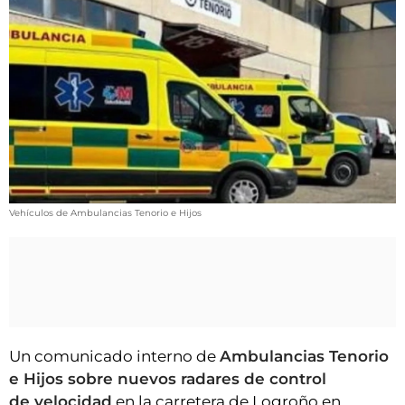
VÍDEOS
CONTACTAR
FIESTAS EN EL ALTO ARAGÓN
FIESTAS DE SAN LORENZO
AGENDA
CARTELERA
FARMACIAS
Vehículos de Ambulancias Tenorio e Hijos
HORÓSCOPO
ESQUELAS
CLUB DEL AMIGO MILITANTE
Un comunicado interno de
Ambulancias Tenorio
INICIAR SESIÓN
e Hijos sobre nuevos radares de control
de velocidad
en la carretera de Logroño en