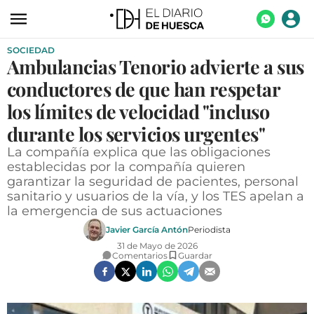
SOCIEDAD
ACTUALIDAD
Ambulancias Tenorio advierte a sus
ECONOMÍA
conductores de que han respetar
TECNOLOGÍA
los límites de velocidad "incluso
durante los servicios urgentes"
TURISMO
La compañía explica que las obligaciones
AGROALIMENTACIÓN
establecidas por la compañía quieren
garantizar la seguridad de pacientes, personal
DEPORTES
sanitario y usuarios de la vía, y los TES apelan a
la emergencia de sus actuaciones
CULTURA
Javier García Antón
Periodista
SOCIEDAD
31 de Mayo de 2026
Comentarios
Guardar
OPINIÓN
GALERÍAS