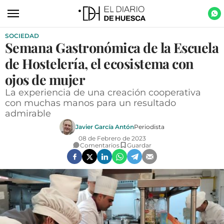
SOCIEDAD
ACTUALIDAD
Semana Gastronómica de la Escuela
ECONOMÍA
de Hostelería, el ecosistema con
TECNOLOGÍA
ojos de mujer
La experiencia de una creación cooperativa
TURISMO
con muchas manos para un resultado
admirable
AGROALIMENTACIÓN
Javier García Antón
Periodista
DEPORTES
08 de Febrero de 2023
Comentarios
Guardar
CULTURA
SOCIEDAD
OPINIÓN
GALERÍAS