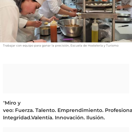
VÍDEOS
CONTACTAR
FIESTAS EN EL ALTO ARAGÓN
FIESTAS DE SAN LORENZO
AGENDA
Trabajar con equipo para ganar la precisión, Escuela de Hostelería y Turismo
CARTELERA
FARMACIAS
HORÓSCOPO
ESQUELAS
CLUB DEL AMIGO MILITANTE
"
Miro y
veo: Fuerza. Talento. Emprendimiento. Profesiona
Integridad.Valentía. Innovación. Ilusión.
INICIAR SESIÓN