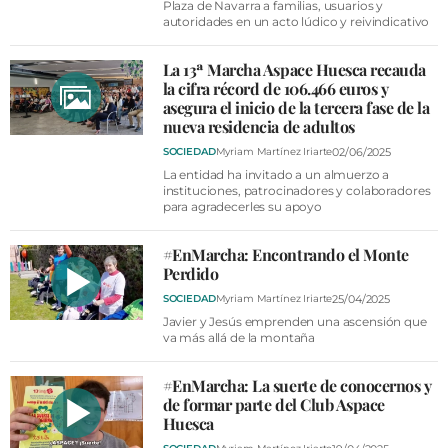
Plaza de Navarra a familias, usuarios y
autoridades en un acto lúdico y reivindicativo
La 13ª Marcha Aspace Huesca recauda
la cifra récord de 106.466 euros y
asegura el inicio de la tercera fase de la
nueva residencia de adultos
02/06/2025
SOCIEDAD
Myriam Martínez Iriarte
La entidad ha invitado a un almuerzo a
instituciones, patrocinadores y colaboradores
para agradecerles su apoyo
#EnMarcha: Encontrando el Monte
Perdido
25/04/2025
SOCIEDAD
Myriam Martínez Iriarte
Javier y Jesús emprenden una ascensión que
va más allá de la montaña
#EnMarcha: La suerte de conocernos y
de formar parte del Club Aspace
Huesca