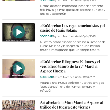
19/04/2025
SOCIEDAD
Myriam Martínez Iriarte
Detrás de cada momento inesperadamente
feliz hay algo más que azar: personas únicas y
una causa común
#EnMarcha: Los regeneracionistas y el
sueño de Jesús Soláns
10/04/2025
SOCIEDAD
Myriam Martínez Iriarte
Nuestro héroe aspaciano recibe la llamada de
Lucas Mallada y la sorpresa de una misión
mucho más grande que un simple tesoro
#EnMarcha: Ribagorza K-Jones y el
verdadero tesoro de la 13ª Marcha
Aspace Huesca
08/04/2025
SOCIEDAD
Myriam Martínez Iriarte
Arranca una nueva serie de nuestros amigos
"aspacianos" llena de humor, ternura y
reflexión
Así afectará la Mini Marcha Aspace al
tráfico de Huesca este viernes