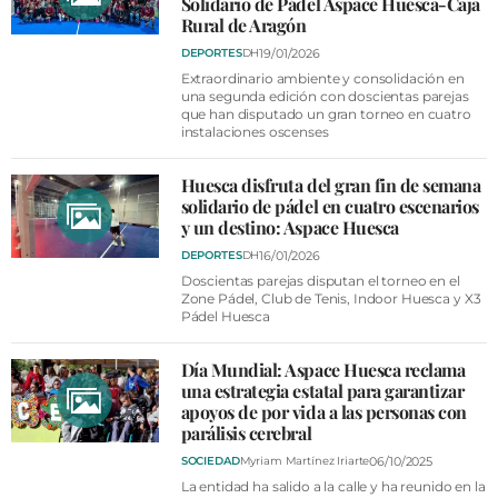
Solidario de Pádel Aspace Huesca-Caja
Rural de Aragón
19/01/2026
DEPORTES
DH
Extraordinario ambiente y consolidación en
una segunda edición con doscientas parejas
que han disputado un gran torneo en cuatro
instalaciones oscenses
Huesca disfruta del gran fin de semana
solidario de pádel en cuatro escenarios
y un destino: Aspace Huesca
16/01/2026
DEPORTES
DH
Doscientas parejas disputan el torneo en el
Zone Pádel, Club de Tenis, Indoor Huesca y X3
Pádel Huesca
Día Mundial: Aspace Huesca reclama
una estrategia estatal para garantizar
apoyos de por vida a las personas con
parálisis cerebral
06/10/2025
SOCIEDAD
Myriam Martínez Iriarte
La entidad ha salido a la calle y ha reunido en la