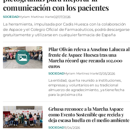
VÍDEOS
comunicación con los pacientes
CONTACTAR
02/07/2026
SOCIEDAD
Myriam Martínez Iriarte
FIESTAS EN EL ALTO ARAGÓN
La herramienta, impulsada por Cadis Huesca con la colaboración
de Aspace y el Colegio Oficial de Farmacéuticos, podrá descargarse
FIESTAS DE SAN LORENZO
gratuitamente y utilizarse en cualquier farmacia de España
AGENDA
Pilar Oliván releva a Anselmo Lalueza al
frente de Aspace Huesca tras una
CARTELERA
Marcha récord que recauda 102.000
euros
FARMACIAS
13/05/2026
SOCIEDAD
Myriam Martínez Iriarte
HORÓSCOPO
La entidad, que ha reunido a instituciones,
empresas y voluntarios en su tradicional
ESQUELAS
almuerzo de agradecimiento, ya tiene fecha
para la próxima cita
CLUB DEL AMIGO MILITANTE
Grhusa reconoce a la Marcha Aspace
como Evento Sostenible que recicla y
INICIAR SESIÓN
deja escasa huella en el medio ambiente
11/04/2026
SOCIEDAD