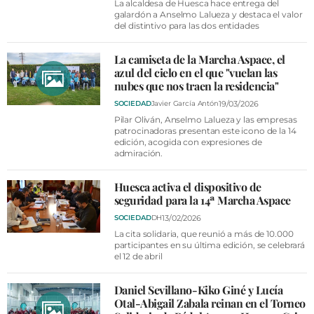
La alcaldesa de Huesca hace entrega del
galardón a Anselmo Lalueza y destaca el valor
del distintivo para las dos entidades
La camiseta de la Marcha Aspace, el
azul del cielo en el que "vuelan las
nubes que nos traen la residencia"
19/03/2026
SOCIEDAD
Javier García Antón
Pilar Oliván, Anselmo Lalueza y las empresas
patrocinadoras presentan este icono de la 14
edición, acogida con expresiones de
admiración.
Huesca activa el dispositivo de
seguridad para la 14ª Marcha Aspace
13/02/2026
SOCIEDAD
DH
La cita solidaria, que reunió a más de 10.000
participantes en su última edición, se celebrará
el 12 de abril
Daniel Sevillano-Kiko Giné y Lucía
Otal-Abigail Zabala reinan en el Torneo