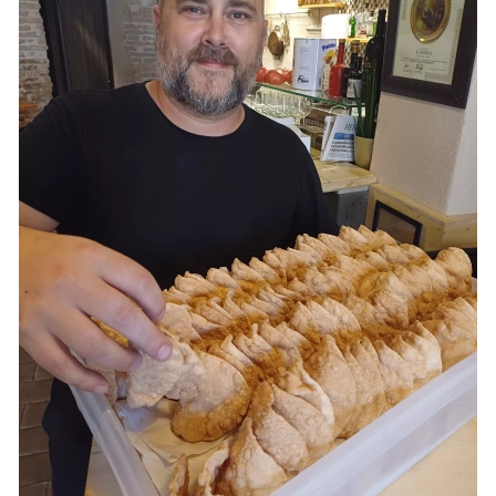
VÍDEOS
CONTACTAR
FIESTAS EN EL ALTO ARAGÓN
FIESTAS DE SAN LORENZO
AGENDA
CARTELERA
FARMACIAS
HORÓSCOPO
ESQUELAS
CLUB DEL AMIGO MILITANTE
INICIAR SESIÓN