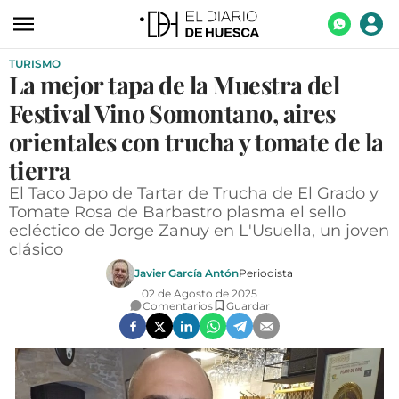
TURISMO
ACTUALIDAD
La mejor tapa de la Muestra del
ECONOMÍA
Festival Vino Somontano, aires
TECNOLOGÍA
orientales con trucha y tomate de la
tierra
TURISMO
El Taco Japo de Tartar de Trucha de El Grado y
AGROALIMENTACIÓN
Tomate Rosa de Barbastro plasma el sello
ecléctico de Jorge Zanuy en L'Usuella, un joven
DEPORTES
clásico
CULTURA
Javier García Antón
Periodista
02 de Agosto de 2025
SOCIEDAD
Comentarios
Guardar
OPINIÓN
GALERÍAS