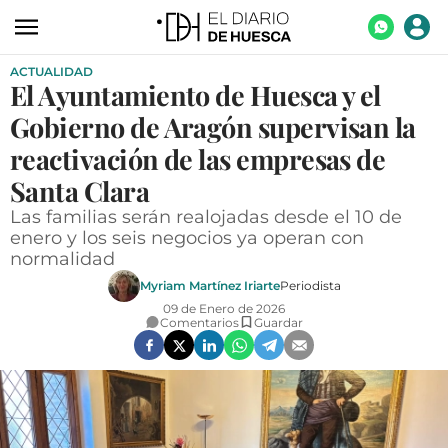
ACTUALIDAD
ACTUALIDAD
El Ayuntamiento de Huesca y el
ECONOMÍA
Gobierno de Aragón supervisan la
TECNOLOGÍA
reactivación de las empresas de
Santa Clara
TURISMO
Las familias serán realojadas desde el 10 de
AGROALIMENTACIÓN
enero y los seis negocios ya operan con
normalidad
DEPORTES
Myriam Martínez Iriarte
Periodista
CULTURA
09 de Enero de 2026
Comentarios
Guardar
SOCIEDAD
OPINIÓN
GALERÍAS