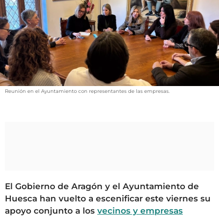
VÍDEOS
CONTACTAR
FIESTAS EN EL ALTO ARAGÓN
FIESTAS DE SAN LORENZO
AGENDA
CARTELERA
Reunión en el Ayuntamiento con representantes de las empresas.
FARMACIAS
HORÓSCOPO
ESQUELAS
CLUB DEL AMIGO MILITANTE
El Gobierno de Aragón y el Ayuntamiento de
INICIAR SESIÓN
Huesca han vuelto a escenificar este viernes su
apoyo conjunto a los
vecinos y empresas