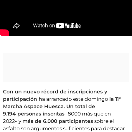
VÍDEOS
CONTACTAR
FIESTAS EN EL ALTO ARAGÓN
FIESTAS DE SAN LORENZO
Salida de la 11ª Marcha Aspace Huesca
AGENDA
CARTELERA
FARMACIAS
HORÓSCOPO
ESQUELAS
Con un nuevo récord de inscripciones y
participación h
a arrancado este domingo
la 11ª
CLUB DEL AMIGO MILITANTE
Marcha Aspace Huesca. Un total de
9.194 personas inscritas
-8000 más que en
INICIAR SESIÓN
2022-
y
más de 6.000 participantes
sobre el
asfalto son argumentos suficientes para destacar