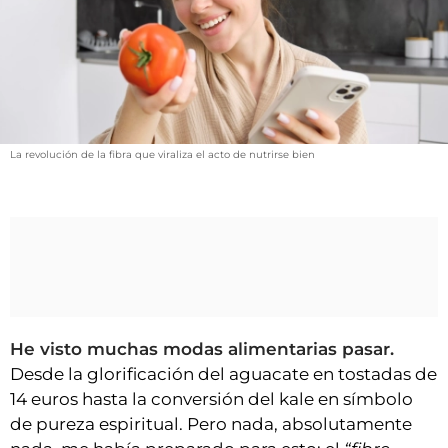
VÍDEOS
CONTACTAR
FIESTAS EN EL ALTO ARAGÓN
FIESTAS DE SAN LORENZO
AGENDA
La revolución de la fibra que viraliza el acto de nutrirse bien
CARTELERA
FARMACIAS
HORÓSCOPO
ESQUELAS
CLUB DEL AMIGO MILITANTE
He visto muchas modas alimentarias pasar.
Desde la glorificación del aguacate en tostadas de
14 euros hasta la conversión del kale en símbolo
INICIAR SESIÓN
de pureza espiritual. Pero nada, absolutamente