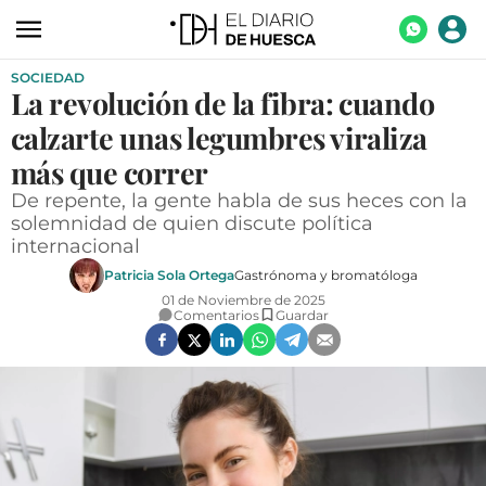
SOCIEDAD
ACTUALIDAD
La revolución de la fibra: cuando
ECONOMÍA
calzarte unas legumbres viraliza
TECNOLOGÍA
más que correr
De repente, la gente habla de sus heces con la
TURISMO
solemnidad de quien discute política
internacional
AGROALIMENTACIÓN
Patricia Sola Ortega
Gastrónoma y bromatóloga
DEPORTES
01 de Noviembre de 2025
Comentarios
Guardar
CULTURA
SOCIEDAD
OPINIÓN
GALERÍAS